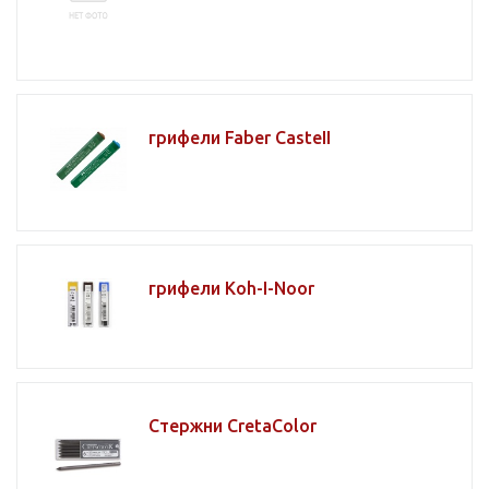
грифели Faber CasteII
грифели Koh-I-Noor
Стержни CretaColor