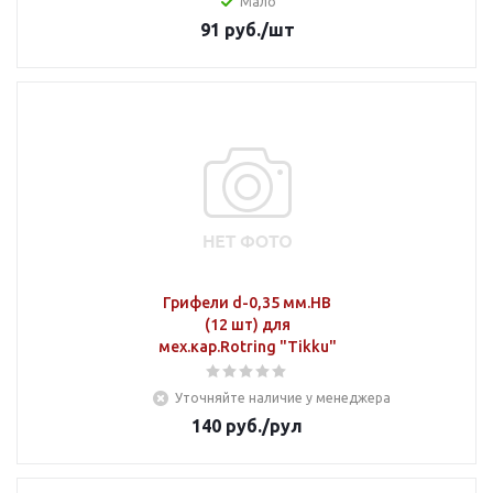
Мало
91
руб.
/шт
Грифели d-0,35 мм.НВ
(12 шт) для
мех.кар.Rotring "Tikku"
Уточняйте наличие у менеджера
140
руб.
/рул