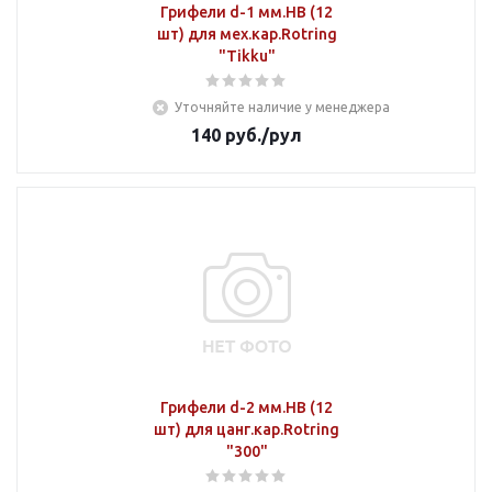
Грифели d-1 мм.НВ (12
шт) для мех.кар.Rotring
"Tikku"
Уточняйте наличие у менеджера
140
руб.
/рул
Грифели d-2 мм.НВ (12
шт) для цанг.кар.Rotring
"300"