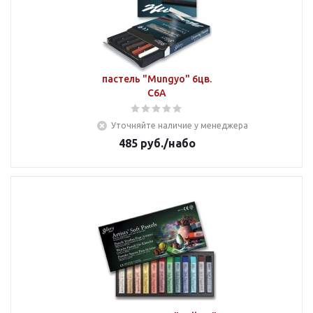
пастель "Mungyo" 6цв.
C6A
Уточняйте наличие у менеджера
485
руб.
/набо