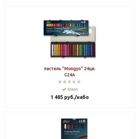
пастель "Mungyo" 24цв.
C24A
Мало
1 485
руб.
/набо