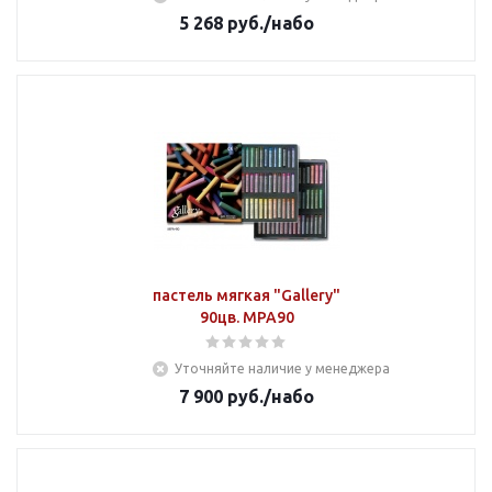
5 268
руб.
/набо
пастель мягкая "Gallery"
90цв. MPA90
Уточняйте наличие у менеджера
7 900
руб.
/набо