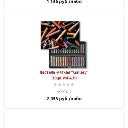
1 136
руб.
/набо
пастель мягкая "Gallery"
30цв. MPA30
Мало
2 435
руб.
/набо