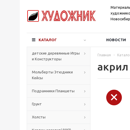
Материал
художнико
Новосибир
КАТАЛОГ
НОВОСТИ
детские деревянные Игры
Главная
-
Катало
и Конструкторы
акрил 
Мольберты Этюдники
Кейсы
Подрамники Планшеты
Грунт
Холсты