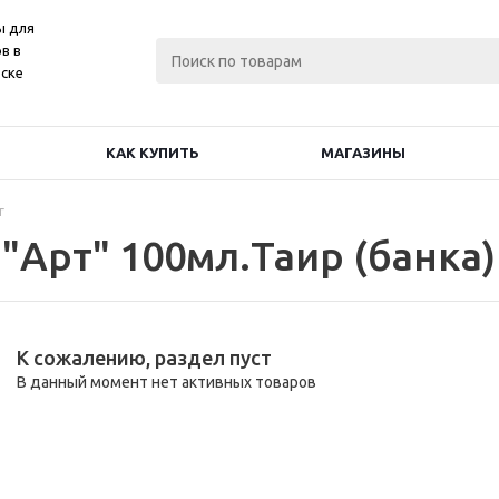
ы для
в в
ске
КАК КУПИТЬ
МАГАЗИНЫ
г
"Арт" 100мл.Таир (банка)
К сожалению, раздел пуст
В данный момент нет активных товаров