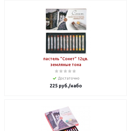
пастель "Сонет" 12цв.
земляные тона
Достаточно
225
руб.
/набо