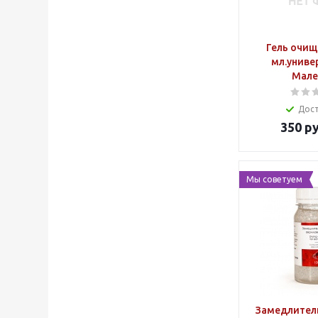
Гель очи
мл.униве
Мале
Дос
350
ру
Мы советуем
Замедлител