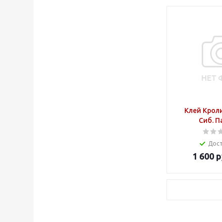
Клей Кроли
Сиб. П
Дос
1 600
р