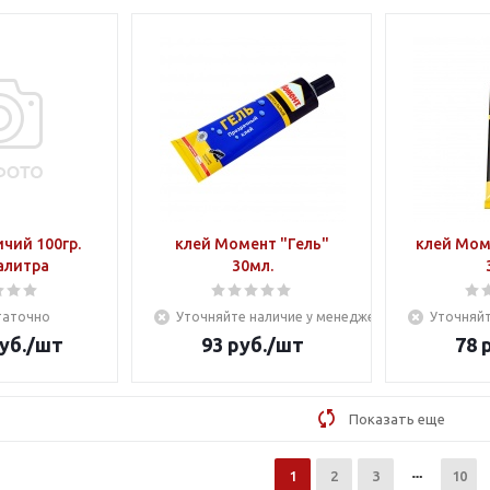
чий 100гр.
клей Момент "Гель"
клей Мом
алитра
30мл.
таточно
Уточняйте наличие у менеджера
Уточняйт
уб.
/шт
93
руб.
/шт
78
р
Показать еще
1
2
3
10