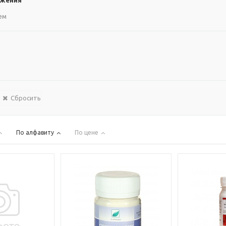
ожения
ем
Сбросить
По алфавиту
По цене