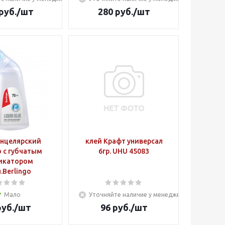
руб.
/шт
280
руб.
/шт
анцелярский
клей Крафт универсал
o с губчатым
6гр. UHU 45083
икатором
.Berlingo
Мало
Уточняйте наличие у менеджера
уб.
/шт
96
руб.
/шт