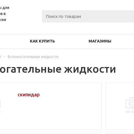
ы для
в в
ске
КАК КУПИТЬ
МАГАЗИНЫ
г
-
Вспомогательные жидкости
огательные жидкости
скипидар