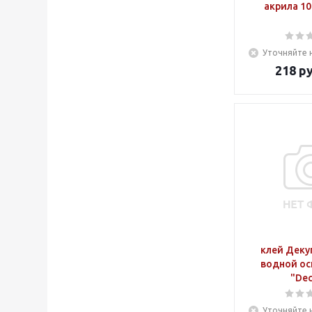
акрила 10
Уточняйте 
218
ру
клей Деку
водной ос
"Dec
Уточняйте 