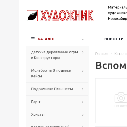
Материал
художнико
Новосибир
КАТАЛОГ
НОВОСТИ
детские деревянные Игры
Главная
-
Катало
и Конструкторы
Вспом
Мольберты Этюдники
Кейсы
Подрамники Планшеты
Грунт
Холсты