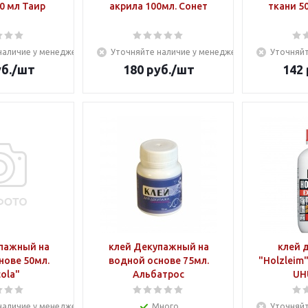
0 мл Таир
акрила 100мл. Сонет
ткани 50
наличие у менеджера
Уточняйте наличие у менеджера
Уточняйт
б.
/шт
180
руб.
/шт
142
пажный на
клей Декупажный на
клей 
нове 50мл.
водной основе 75мл.
"Holzleim"
ola"
Альбатрос
UH
наличие у менеджера
Много
Уточняйт