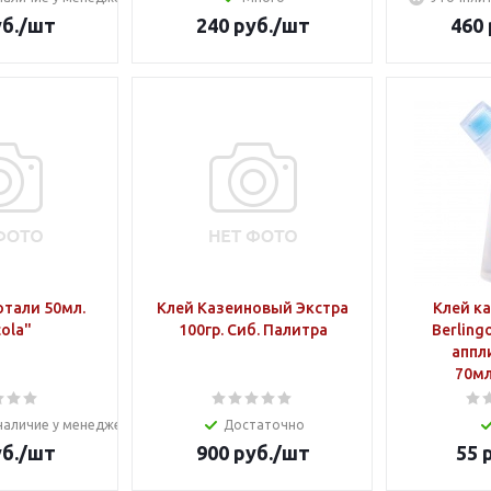
б.
/шт
240
руб.
/шт
460
отали 50мл.
Клей Казеиновый Экстра
Клей к
ola"
100гр. Сиб. Палитра
Berling
аппл
70мл
наличие у менеджера
Достаточно
б.
/шт
900
руб.
/шт
55
р