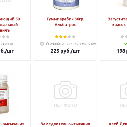
щающий 50
Гуммиарабик 30гр.
Загустит
рсальный
Альбатрос
красок 
вичъ
таточно
Уточняйте наличие у менеджера
б.
/шт
225
руб.
/шт
198
ь высыхания
Замедлитель высыхания
клей Де