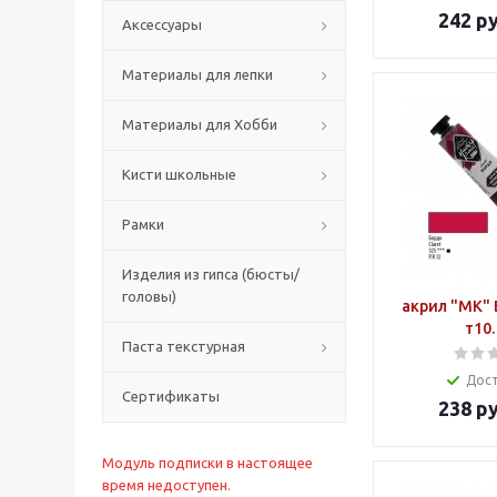
242
ру
Аксессуары
Материалы для лепки
Материалы для Хобби
Кисти школьные
Рамки
Изделия из гипса (бюсты/
головы)
акрил "МК" 
т10.
Паста текстурная
Дос
Сертификаты
238
ру
Модуль подписки в настоящее
время недоступен.