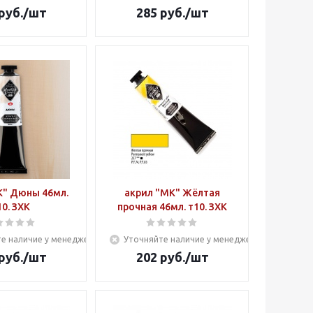
руб.
/шт
285
руб.
/шт
К" Дюны 46мл.
акрил "МК" Жёлтая
10. ЗХК
прочная 46мл. т10. ЗХК
е наличие у менеджера
Уточняйте наличие у менеджера
руб.
/шт
202
руб.
/шт