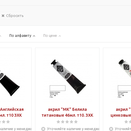
Сбросить
По алфавиту
По цене
 Английская
акрил "МК" Белила
акрил 
мл. т10 ЗХК
титановые 46мл. т10. ЗХК
наличие у менеджера
Уточняйте наличие у менеджера
Уточняйт