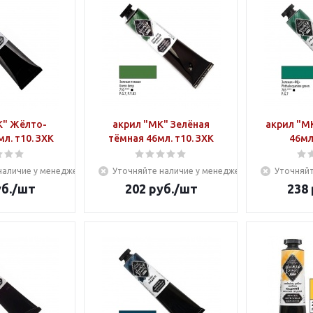
К" Жёлто-
акрил "МК" Зелёная
акрил "М
л. т10. ЗХК
тёмная 46мл. т10. ЗХК
46мл
наличие у менеджера
Уточняйте наличие у менеджера
Уточняйт
б.
/шт
202
руб.
/шт
238