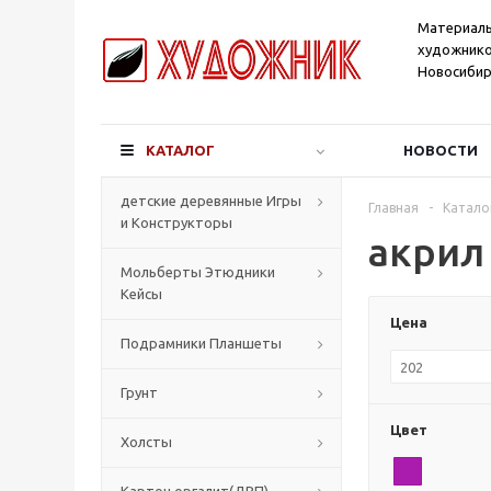
Материал
художнико
Новосибир
КАТАЛОГ
НОВОСТИ
детские деревянные Игры
Главная
-
Катало
и Конструкторы
акрил 
Мольберты Этюдники
Кейсы
Цена
Подрамники Планшеты
Грунт
Цвет
Холсты