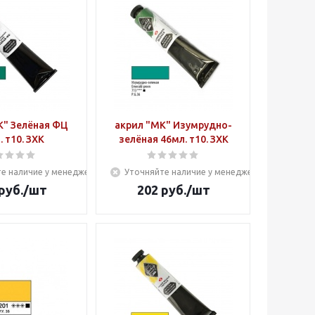
К" Зелёная ФЦ
акрил "МК" Изумрудно-
. т10. ЗХК
зелёная 46мл. т10. ЗХК
е наличие у менеджера
Уточняйте наличие у менеджера
руб.
/шт
202
руб.
/шт