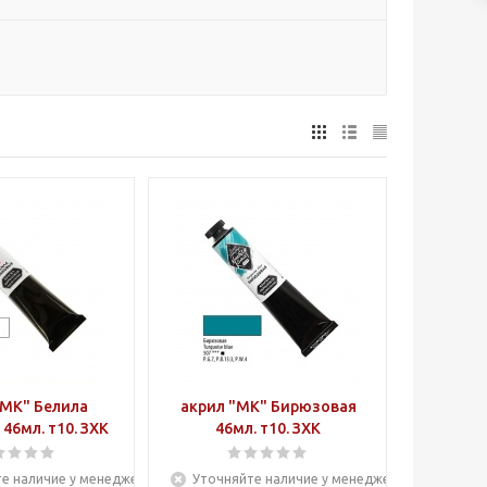
"МК" Белила
акрил "МК" Бирюзовая
цинковые 46мл. т10. ЗХК
46мл. т10. ЗХК
е наличие у менеджера
Уточняйте наличие у менеджера