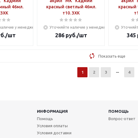
К" Кадмий
акрил "МК" Кадмий
акрил 
мный 46мл.
красный светлый 46мл.
красный 
 ЗХК
т10. ЗХК
т
наличие у менеджера
Уточняйте наличие у менеджера
Уточняйт
б.
/шт
286
руб.
/шт
345
Показать еще
1
2
3
4
ИНФОРМАЦИЯ
ПОМОЩЬ
Помощь
Вопрос-ответ
Условия оплаты
Условия доставки