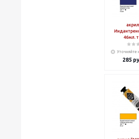
акрил
Индантрен
46мл. т
Уточняйте 
285
ру