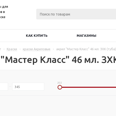
ы для
в в
ске
КАК КУПИТЬ
МАГАЗИНЫ
г
-
Краски
-
краски Акриловые
-
акрил "Мастер Класс" 46 мл. ЗХК (туба)
"Мастер Класс" 46 мл. ЗХК
202