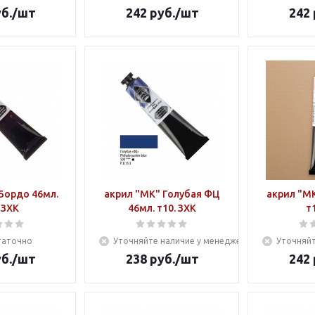
б.
/шт
242
руб.
/шт
242
Бордо 46мл.
акрил "МК" Голубая ФЦ
акрил "М
 ЗХК
46мл. т10. ЗХК
т
таточно
Уточняйте наличие у менеджера
Уточняйт
б.
/шт
238
руб.
/шт
242