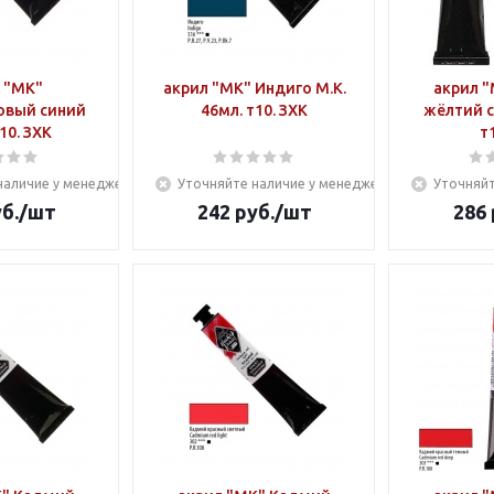
 "МК"
акрил "МК" Индиго М.К.
акрил 
овый синий
46мл. т10. ЗХК
жёлтий с
10. ЗХК
т
наличие у менеджера
Уточняйте наличие у менеджера
Уточняйт
б.
/шт
242
руб.
/шт
286