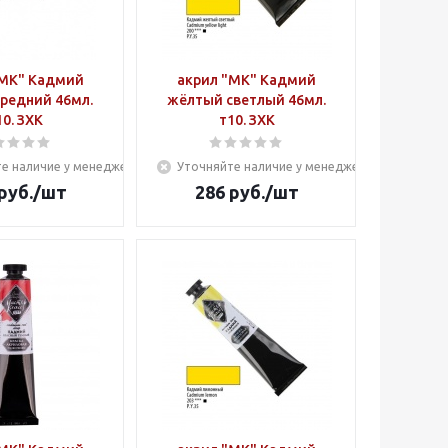
"МК" Кадмий
акрил "МК" Кадмий
редний 46мл.
жёлтый светлый 46мл.
10. ЗХК
т10. ЗХК
е наличие у менеджера
Уточняйте наличие у менеджера
руб.
/шт
286
руб.
/шт