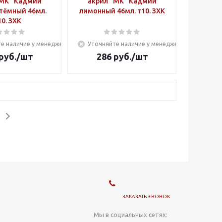
"МК" Кадмий
акрил "МК" Кадмий
тёмный 46мл.
лимонный 46мл. т10. ЗХК
10. ЗХК
е наличие у менеджера
Уточняйте наличие у менеджера
руб.
/шт
286
руб.
/шт
ЗАКАЗАТЬ ЗВОНОК
Мы в социальных сетях: