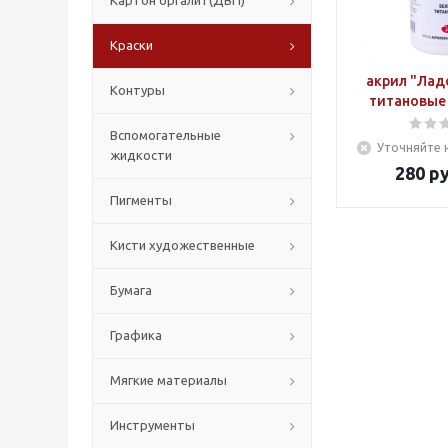
Картон оргалит(ДВП)
Краски
акрил "Лад
Контуры
титановые 
Вспомогательные
Уточняйте 
жидкости
280
ру
Пигменты
Кисти художественные
Бумага
Графика
Мягкие материалы
Инструменты