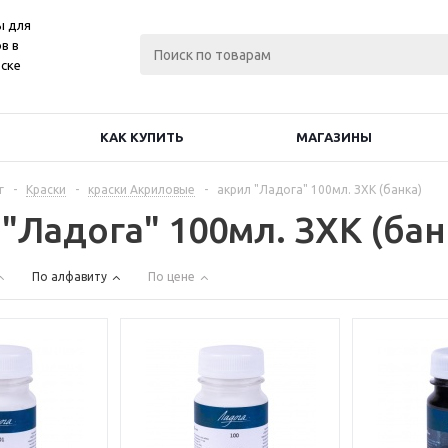
ы для
в в
ске
КАК КУПИТЬ
МАГАЗИНЫ
г
-
Краски
-
краски Акриловые
-
акрил "Ладога" 100мл. ЗХК (банка)
"Ладога" 100мл. ЗХК (бан
По алфавиту
По цене