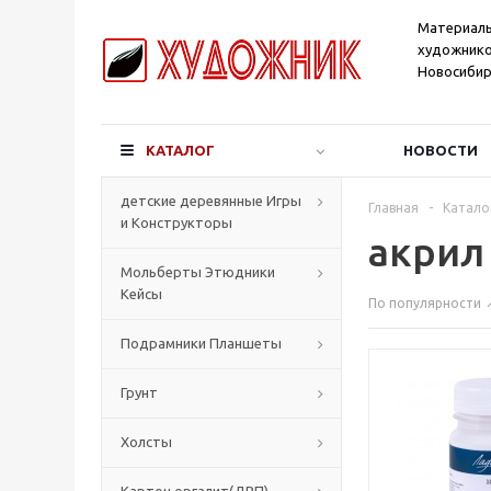
Материал
художнико
Новосибир
КАТАЛОГ
НОВОСТИ
детские деревянные Игры
Главная
-
Катало
и Конструкторы
акрил 
Мольберты Этюдники
Кейсы
По популярности
Подрамники Планшеты
Грунт
Холсты