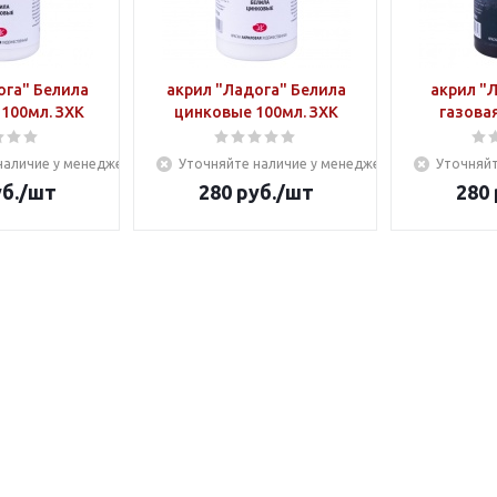
ога" Белила
акрил "Ладога" Белила
акрил "
100мл. ЗХК
цинковые 100мл. ЗХК
газовая
наличие у менеджера
Уточняйте наличие у менеджера
Уточняйт
б.
/шт
280
руб.
/шт
280