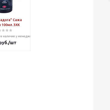
Ладога" Сажа
 100мл. ЗХК
е наличие у менеджера
руб.
/шт