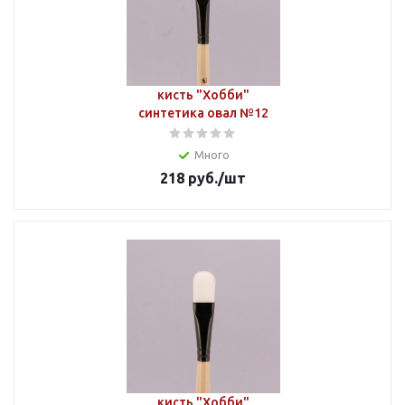
кисть "Хобби"
синтетика овал №12
Много
218
руб.
/шт
кисть "Хобби"