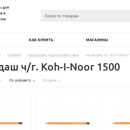
ы для
в в
ске
КАК КУПИТЬ
МАГАЗИНЫ
г
-
Графика
-
карандаши Чернографитовые
-
карандаш ч/г. Koh-I-Noor
аш ч/г. Koh-I-Noor 1500
По алфавиту
По цене