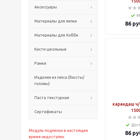
150
Аксессуары
М
Материалы для лепки
86
ру
Материалы для Хобби
Кисти школьные
Рамки
Изделия из гипса (бюсты/
головы)
Паста текстурная
карандаш ч/
150
Сертификаты
Дос
Модуль подписки в настоящее
86
ру
время недоступен.