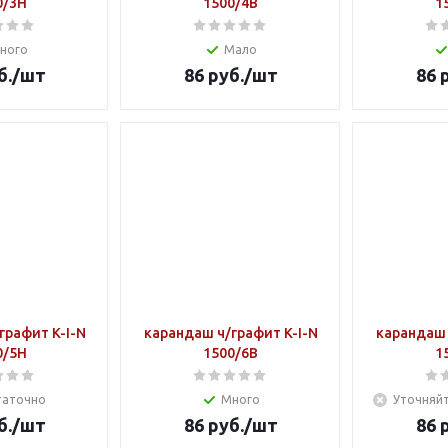
0/3Н
1500/4В
1
ного
Мало
б.
/шт
86
руб.
/шт
86
р
графит K-I-N
карандаш ч/графит K-I-N
карандаш 
0/5Н
1500/6В
1
таточно
Много
Уточняйт
б.
/шт
86
руб.
/шт
86
р