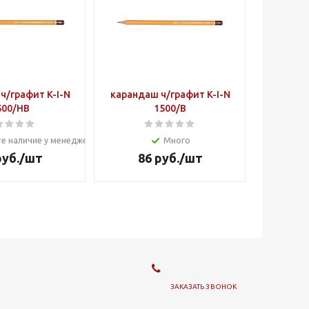
ч/графит K-I-N
карандаш ч/графит K-I-N
500/HB
1500/В
е наличие у менеджера
Много
уб.
/шт
86
руб.
/шт
ЗАКАЗАТЬ ЗВОНОК