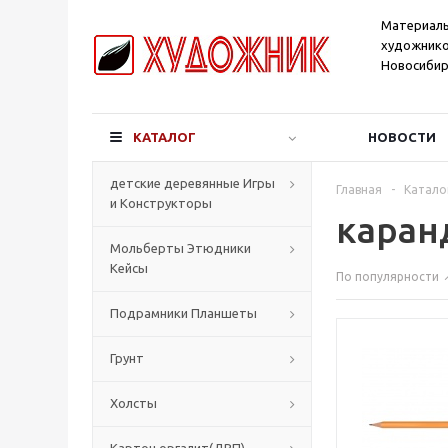
Материал
художнико
Новосибир
КАТАЛОГ
НОВОСТИ
детские деревянные Игры
Главная
-
Катало
и Конструкторы
каранд
Мольберты Этюдники
Кейсы
По популярности
Подрамники Планшеты
Грунт
Холсты