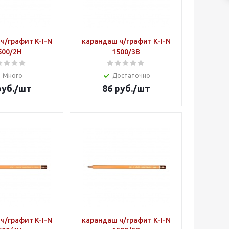
ч/графит K-I-N
карандаш ч/графит K-I-N
500/2Н
1500/3В
Много
Достаточно
уб.
/шт
86
руб.
/шт
ч/графит K-I-N
карандаш ч/графит K-I-N