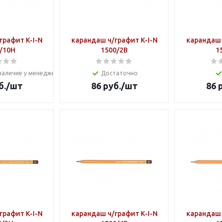
графит K-I-N
карандаш ч/графит K-I-N
карандаш 
/10Н
1500/2В
1
наличие у менеджера
Достаточно
б.
/шт
86
руб.
/шт
86
р
графит K-I-N
карандаш ч/графит K-I-N
карандаш 