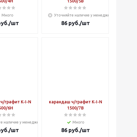
500/4Н
1500/5В
Много
Уточняйте наличие у менеджера
уб.
/шт
86
руб.
/шт
ч/графит K-I-N
карандаш ч/графит K-I-N
500/6Н
1500/7В
е наличие у менеджера
Много
уб.
/шт
86
руб.
/шт