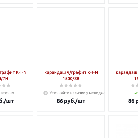
графит K-I-N
карандаш ч/графит K-I-N
карандаш 
0/7Н
1500/8В
1
таточно
Уточняйте наличие у менеджера
б.
/шт
86
руб.
/шт
86
р