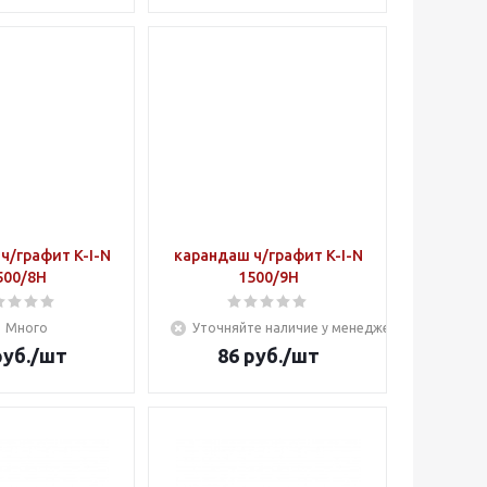
ч/графит K-I-N
карандаш ч/графит K-I-N
500/8Н
1500/9Н
Много
Уточняйте наличие у менеджера
уб.
/шт
86
руб.
/шт