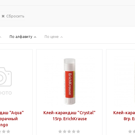
Сбросить
По алфавиту
По цене
даш "Aqua"
Клей-карандаш "Crystal"
Клей-кара
озрачный
15гр. ErichKrause
8гр. 
ingo