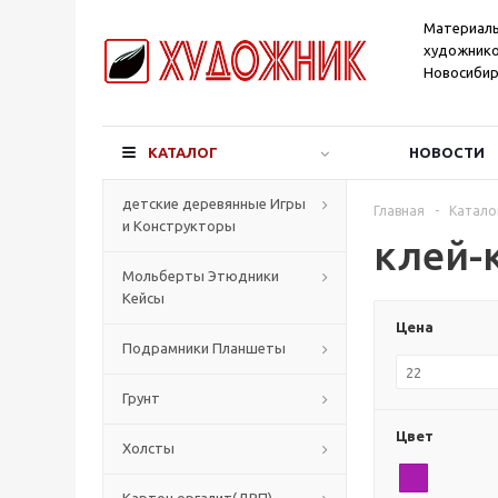
Материал
художнико
Новосибир
КАТАЛОГ
НОВОСТИ
детские деревянные Игры
Главная
-
Катало
и Конструкторы
клей-
Мольберты Этюдники
Кейсы
Цена
Подрамники Планшеты
Грунт
Цвет
Холсты