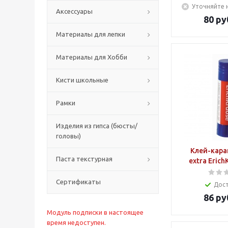
Уточняйте 
Аксессуары
80
ру
Материалы для лепки
Материалы для Хобби
Кисти школьные
Рамки
Изделия из гипса (бюсты/
головы)
Клей-кара
Паста текстурная
extra Erich
Сертификаты
Дос
86
ру
Модуль подписки в настоящее
время недоступен.