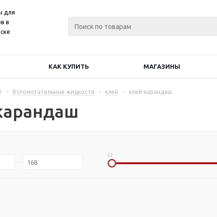
ы для
в в
ске
КАК КУПИТЬ
МАГАЗИНЫ
г
-
Вспомогательные жидкости
-
клей
-
клей-карандаш
карандаш
22