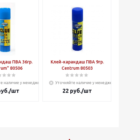
ндаш ПВА 36гр.
Клей-карандаш ПВА 9гр.
rum" 80506
Centrum 80503
е наличие у менеджера
Уточняйте наличие у менеджера
уб.
/шт
22
руб.
/шт