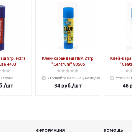
ш 8гр. extra
Клей-карандаш ПВА 21гр.
Клей-кара
use 4433
"Centrum" 80505
"Cent
таточно
Уточняйте наличие у менеджера
Уточняйт
б.
/шт
34
руб.
/шт
46
р
ИНФОРМАЦИЯ
ПОМОЩЬ