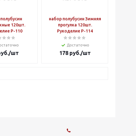
 полубусин
набор полубусин Зимняя
ные 120шт.
прогулка 120шт.
елие Р-110
Рукоделие Р-114
остаточно
Достаточно
уб.
/шт
178
руб.
/шт