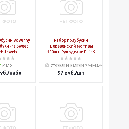
убусин BoBunny
набор полубусин
инга Sweet
Деревенский мотивы
h Jewels
120шт. Рукоделие Р-119
Мало
Уточняйте наличие у менеджера
уб.
/набо
97
руб.
/шт