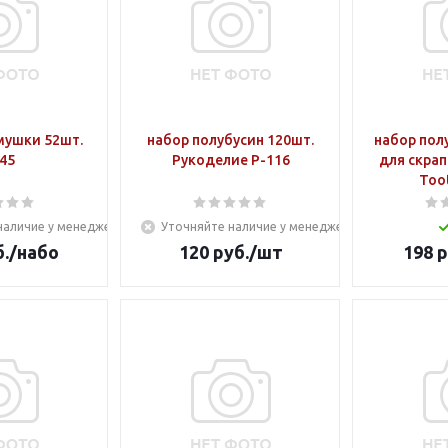
мушки 52шт.
набор полубусин 120шт.
набор пол
45
Рукоделие Р-116
для скрапбук
Toot
наличие у менеджера
Уточняйте наличие у менеджера
.
/набо
120
руб.
/шт
198
р