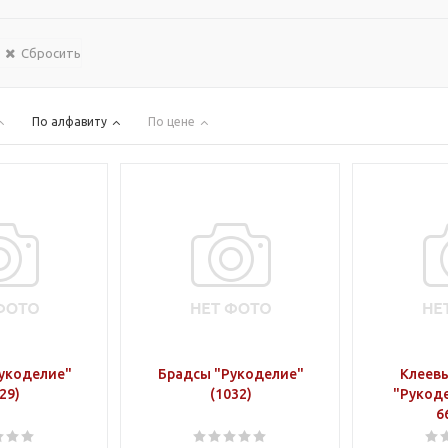
Сбросить
По алфавиту
По цене
укоделие"
Брадсы "Рукоделие"
Клеев
29)
(1032)
"Рукоде
6