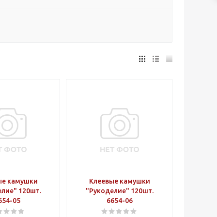
ые камушки
Клеевые камушки
лие" 120шт.
"Рукоделие" 120шт.
654-05
6654-06