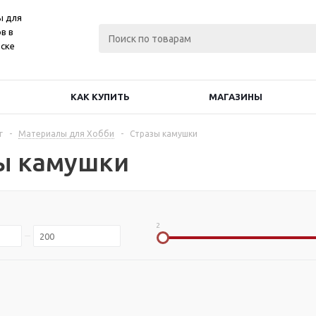
ы для
в в
ске
КАК КУПИТЬ
МАГАЗИНЫ
г
-
Материалы для Хобби
-
Стразы камушки
ы камушки
2