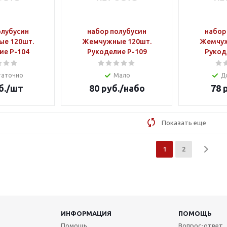
олубусин
набор полубусин
набор
е 120шт.
Жемчужные 120шт.
Жемчуж
ие Р-104
Рукоделие Р-109
Рукод
таточно
Мало
Д
б.
/шт
80
руб.
/набо
78
р
Показать еще
1
2
ИНФОРМАЦИЯ
ПОМОЩЬ
Помощь
Вопрос-ответ