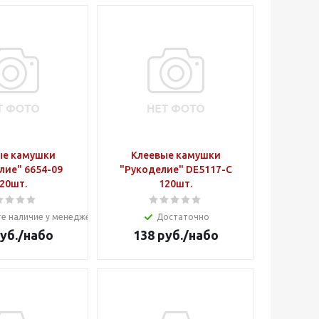
ые камушки
Клеевые камушки
лие" 6654-09
"Рукоделие" DE5117-C
20шт.
120шт.
е наличие у менеджера
Достаточно
уб.
/набо
138
руб.
/набо