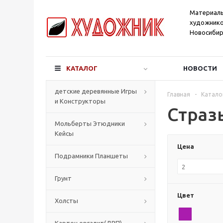
Материал
художнико
Новосибир
КАТАЛОГ
НОВОСТИ
детские деревянные Игры
Главная
-
Катало
и Конструкторы
Страз
Мольберты Этюдники
Кейсы
Цена
Подрамники Планшеты
Грунт
Цвет
Холсты