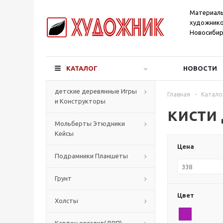
Материал
художнико
Новосибир
КАТАЛОГ
НОВОСТИ
детские деревянные Игры
Главная
-
Катало
и Конструкторы
кисти 
Мольберты Этюдники
Кейсы
Цена
Подрамники Планшеты
Грунт
Цвет
Холсты