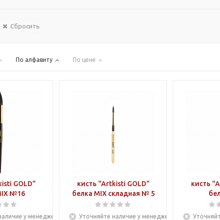
Сбросить
По алфавиту
По цене
kisti GOLD"
кисть "Artkisti GOLD"
кисть "A
MIX №16
белка MIX складная № 5
бе
наличие у менеджера
Уточняйте наличие у менеджера
Уточняйт