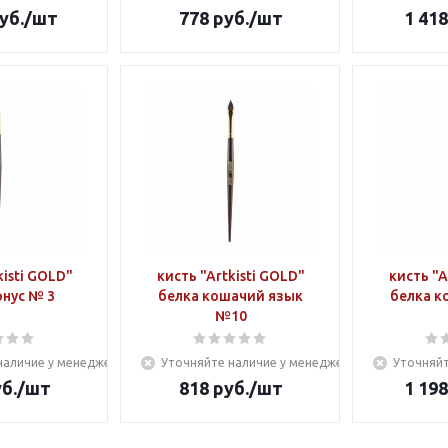
уб.
/шт
778
руб.
/шт
1 418
kisti GOLD"
кисть "Artkisti GOLD"
кисть "A
онус № 3
белка кошачий язык
белка к
№10
наличие у менеджера
Уточняйте наличие у менеджера
Уточняйт
б.
/шт
818
руб.
/шт
1 198