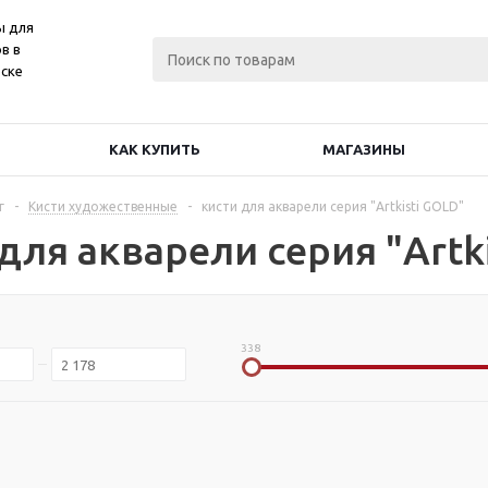
ы для
в в
ске
КАК КУПИТЬ
МАГАЗИНЫ
г
-
Кисти художественные
-
кисти для акварели серия "Artkisti GOLD"
для акварели серия "Artk
338