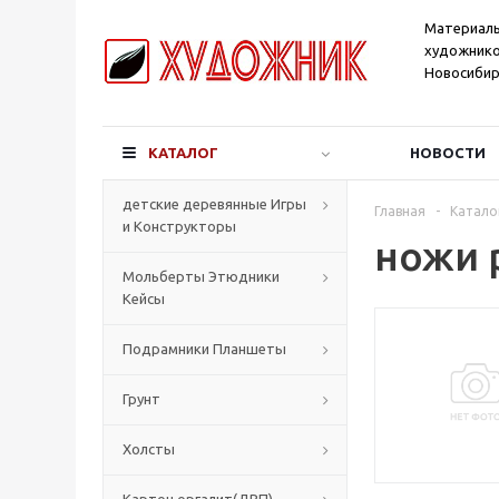
Материал
художнико
Новосибир
КАТАЛОГ
НОВОСТИ
детские деревянные Игры
Главная
-
Катало
и Конструкторы
ножи 
Мольберты Этюдники
Кейсы
Подрамники Планшеты
Грунт
Холсты