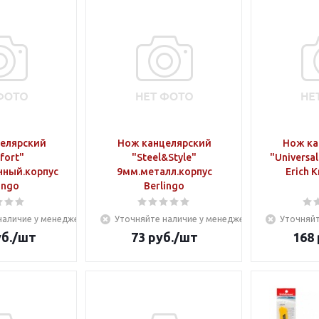
елярский
Нож канцелярский
Нож ка
fort"
"Steel&Style"
"Universa
нный.корпус
9мм.металл.корпус
Erich 
ingo
Berlingo
наличие у менеджера
Уточняйте наличие у менеджера
Уточняйт
б.
/шт
73
руб.
/шт
168