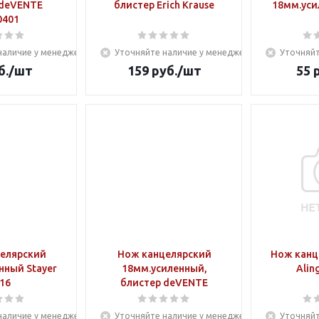
 deVENTE
блистер Erich Krause
18мм.уси
0401
наличие у менеджера
Уточняйте наличие у менеджера
Уточняйт
б.
/шт
159
руб.
/шт
55
р
елярский
Нож канцелярский
Нож канц
нный Stayer
18мм.усиленный,
16
блистер deVENTE
наличие у менеджера
Уточняйте наличие у менеджера
Уточняйт