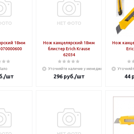
ярский 18мм
Нож канцелярский 18мм
Нож канце
070000600
блистер Erich Krause
Eri
62034
Мало
Уточняйте наличие у менеджера
Уточняйт
б.
/шт
296
руб.
/шт
44
р