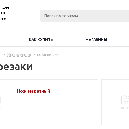
ы для
в в
ске
КАК КУПИТЬ
МАГАЗИНЫ
г
-
Инструменты
-
ножи резаки
резаки
Нож макетный