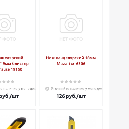
нцелярский
Нож канцелярский 18мм
l" 9мм блистер
Mazari м-6306
Krause 19150
е наличие у менеджера
Уточняйте наличие у менеджера
руб.
/шт
126
руб.
/шт