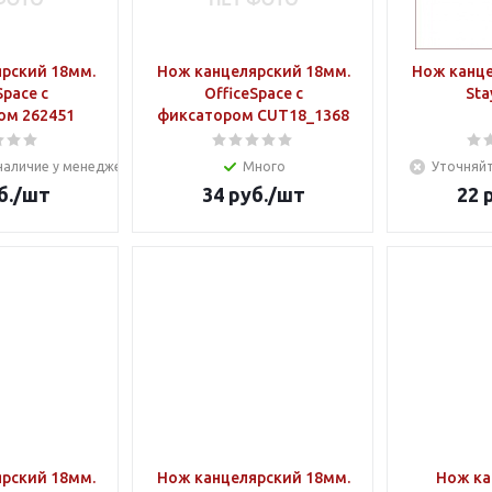
рский 18мм.
Нож канцелярский 18мм.
Нож канце
Space с
OfficeSpace с
Sta
ом 262451
фиксатором CUT18_1368
наличие у менеджера
Много
Уточняйт
б.
/шт
34
руб.
/шт
22
р
рский 18мм.
Нож канцелярский 18мм.
Нож ка