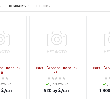
По алфавиту
По цене
ра" колонок
кисть "Аврора" колонок
кисть "Ав
 0
№ 1
таточно
Достаточно
Д
б.
/шт
520
руб.
/шт
1 300