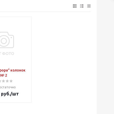
рора" колонок
№ 2
остаточно
руб.
/шт