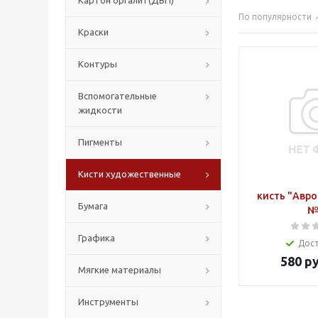
Картон оргалит(ДВП)
По популярности
Краски
Контуры
Вспомогательные
жидкости
Пигменты
Кисти художественные
кисть "Авро
Бумага
№
Графика
Дос
580
ру
Мягкие материалы
Инструменты