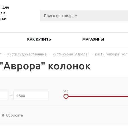
ы для
в в
ске
КАК КУПИТЬ
МАГАЗИНЫ
г
-
Кисти художественные
-
кисти серия "Аврора"
-
кисти "Аврора" ко
 "Аврора" колонок
520
Сбросить