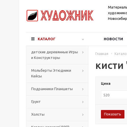
Материал
художнико
Новосибир
КАТАЛОГ
НОВОСТИ
детские деревянные Игры
Главная
-
Катало
и Конструкторы
кисти
Мольберты Этюдники
Кейсы
Цена
Подрамники Планшеты
Грунт
Холсты