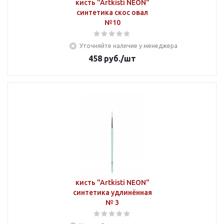
кисть "Artkisti NEON"
синтетика скос овал
№10
Уточняйте наличие у менеджера
458
руб.
/шт
кисть "Artkisti NEON"
синтетика удлинённая
№ 3