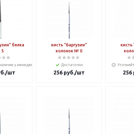
узин" белка
кисть "Баргузин"
кисть 
 5
колонок № 0
коло
наличие у менеджера
Достаточно
Уточняйт
б.
/шт
256
руб.
/шт
256