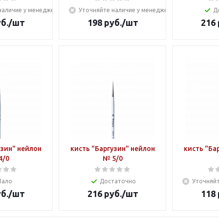
наличие у менеджера
Уточняйте наличие у менеджера
Д
б.
/шт
198
руб.
/шт
216
узин" нейлон
кисть "Баргузин" нейлон
кисть "Ба
4/0
№ 5/0
Мало
Достаточно
Уточняйт
б.
/шт
216
руб.
/шт
118