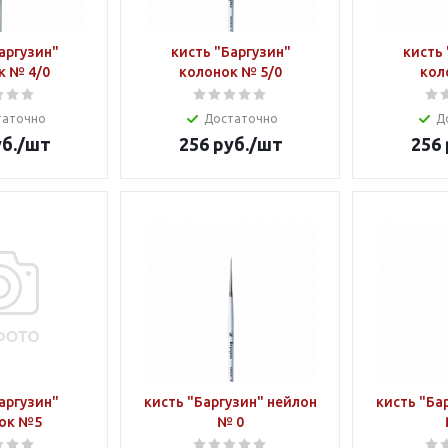
аргузин"
кисть "Баргузин"
кисть 
к № 4/0
колонок № 5/0
кол
таточно
Достаточно
Д
б.
/шт
256
руб.
/шт
256
аргузин"
кисть "Баргузин" нейлон
кисть "Ба
ок №5
№ 0