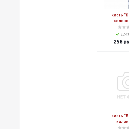
кисть "Б
колоно
Дос
256
ру
кисть "Б
колон