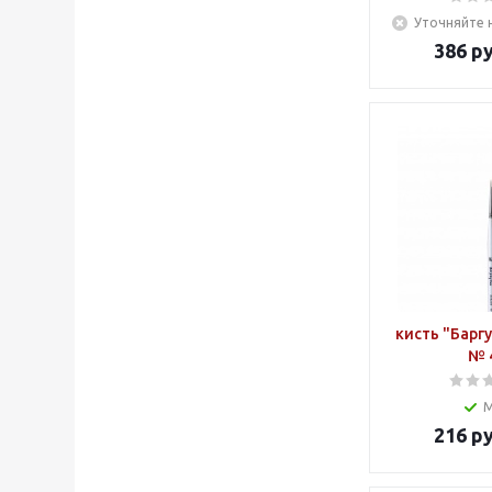
Уточняйте 
386
ру
кисть "Барг
№ 
216
ру