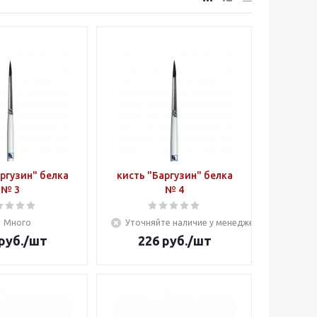
ргузин" белка
кисть "Баргузин" белка
№ 3
№ 4
Много
Уточняйте наличие у менеджера
руб.
/шт
226
руб.
/шт