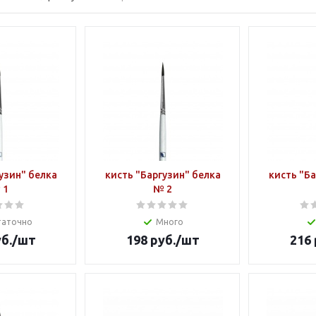
узин" белка
кисть "Баргузин" белка
кисть "Ба
 1
№ 2
таточно
Много
б.
/шт
198
руб.
/шт
216