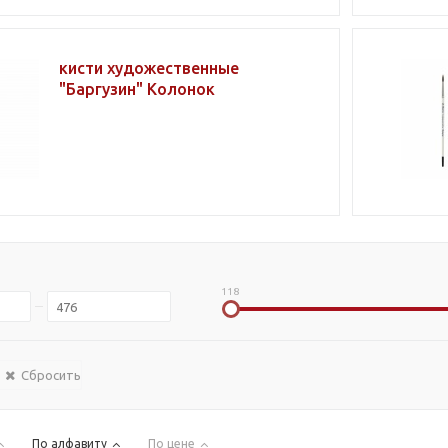
кисти художественные
"Баргузин" Колонок
118
Сбросить
По алфавиту
По цене