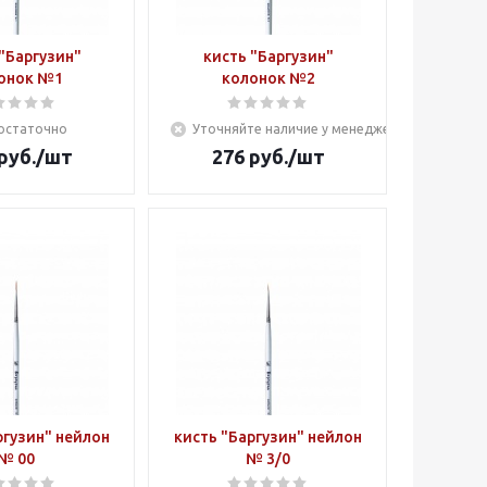
"Баргузин"
кисть "Баргузин"
онок №1
колонок №2
остаточно
Уточняйте наличие у менеджера
руб.
/шт
276
руб.
/шт
ргузин" нейлон
кисть "Баргузин" нейлон
№ 00
№ 3/0