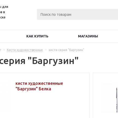
ы для
в в
ске
КАК КУПИТЬ
МАГАЗИНЫ
г
-
Кисти художественные
-
кисти серия "Баргузин"
 серия "Баргузин"
кисти художественные
"Баргузин" Белка