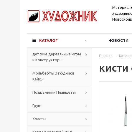
Материал
художнико
Новосибир
КАТАЛОГ
НОВОСТИ
детские деревянные Игры
Главная
-
Катало
и Конструкторы
кисти
Мольберты Этюдники
Кейсы
Подрамники Планшеты
Грунт
Холсты