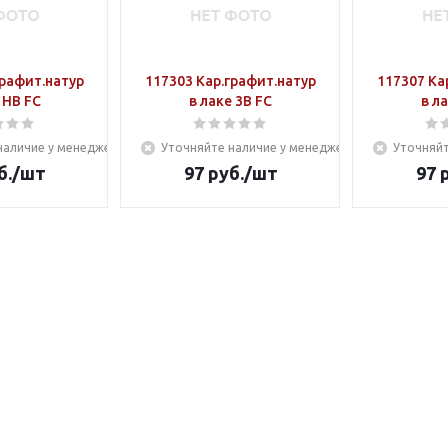
графит.натур
117303 Кар.графит.натур
117307 Ка
 НВ FC
в лаке 3В FC
в л
наличие у менеджера
Уточняйте наличие у менеджера
Уточняйт
б.
/шт
97
руб.
/шт
97
р