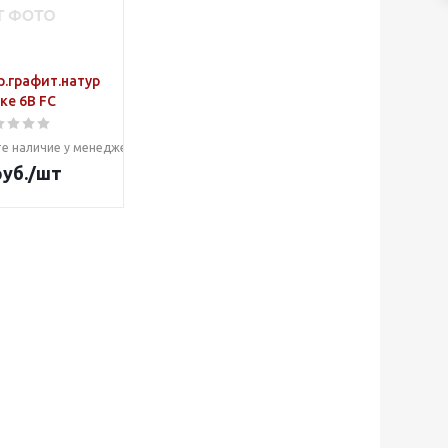
р.графит.натур
аке 6В FC
е наличие у менеджера
уб.
/шт