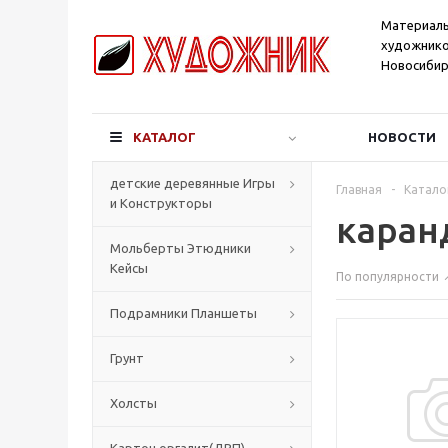
Материал
художнико
Новосибир
КАТАЛОГ
НОВОСТИ
детские деревянные Игры
Главная
-
Катало
и Конструкторы
каранд
Мольберты Этюдники
Кейсы
По популярности
Подрамники Планшеты
Грунт
Холсты