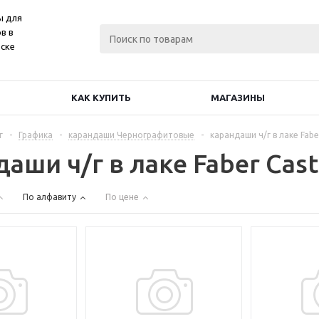
ы для
в в
ске
КАК КУПИТЬ
МАГАЗИНЫ
г
-
Графика
-
карандаши Чернографитовые
-
карандаши ч/г в лаке Faber
аши ч/г в лаке Faber Cast
По алфавиту
По цене