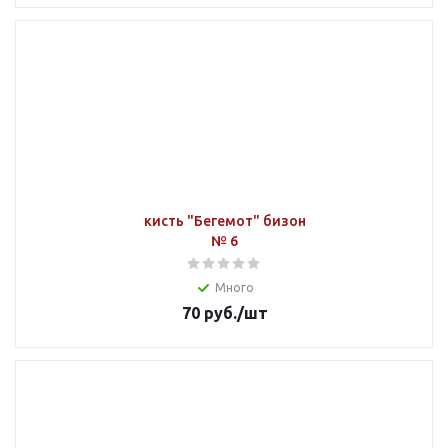
кисть "Бегемот" бизон
№ 6
Много
70
руб.
/шт