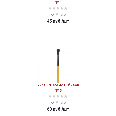
№ 4
Много
45
руб.
/шт
кисть "Бегемот" бизон
№ 5
Много
60
руб.
/шт