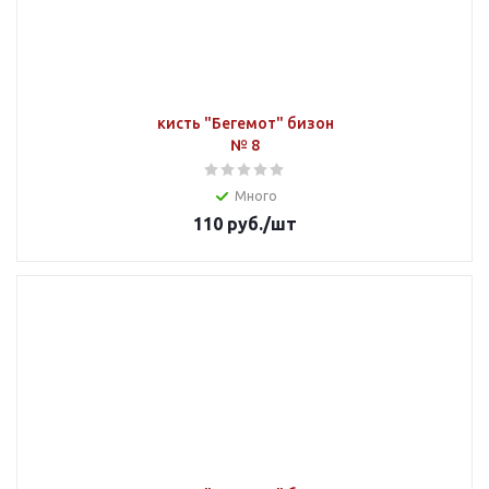
кисть "Бегемот" бизон
№ 8
Много
110
руб.
/шт