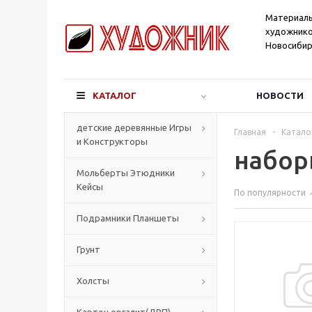
Материал
художнико
Новосибир
КАТАЛОГ
НОВОСТИ
детские деревянные Игры
Главная
-
Катало
и Конструкторы
набор
Мольберты Этюдники
Кейсы
По популярности
Подрамники Планшеты
Грунт
Холсты