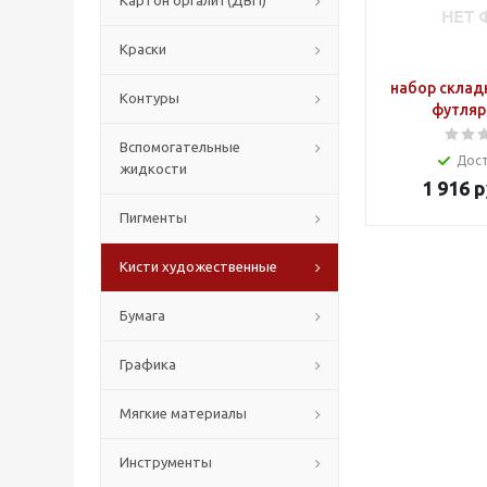
Картон оргалит(ДВП)
Краски
набор склад
Контуры
футляр
Вспомогательные
Дос
жидкости
1 916
р
Пигменты
Кисти художественные
Бумага
Графика
Мягкие материалы
Инструменты