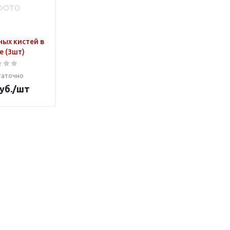
ных кистей в
е (3шт)
таточно
уб.
/шт