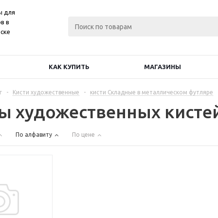
ы для
в в
ске
КАК КУПИТЬ
МАГАЗИНЫ
г
-
Кисти художественные
-
кисти Складные в металлическом футляре
ы художественных кисте
По алфавиту
По цене