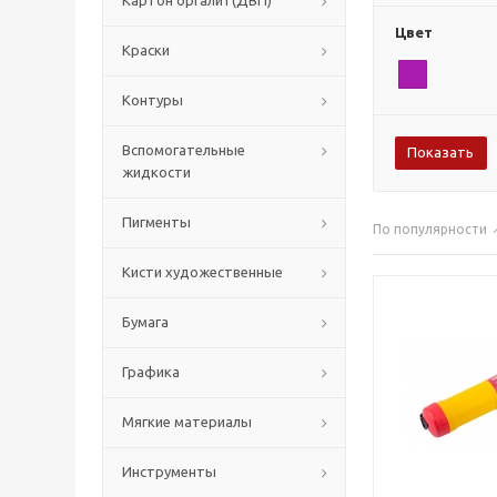
Картон оргалит(ДВП)
Цвет
Краски
Контуры
Вспомогательные
жидкости
Пигменты
По популярности
Кисти художественные
Бумага
Графика
Мягкие материалы
Инструменты