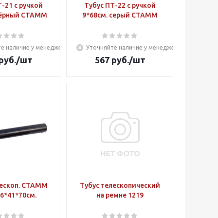
-21 с ручкой
Тубус ПТ-22 с ручкой
чёрный СТАММ
9*68см. серый СТАММ
е наличие у менеджера
Уточняйте наличие у менеджера
руб.
/шт
567
руб.
/шт
лескоп. СТАММ
Тубус телескопический
6*41*70см.
на ремне 1219