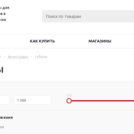
ы для
в в
ске
КАК КУПИТЬ
МАГАЗИНЫ
г
-
Аксессуары
-
тубусы
ы
173
ожения
ем