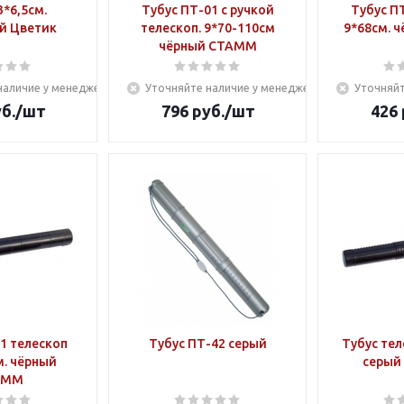
3*6,5см.
Тубус ПТ-01 с ручкой
Тубус ПТ
й Цветик
телескоп. 9*70-110см
9*68см. 
чёрный СТАММ
наличие у менеджера
Уточняйте наличие у менеджера
Уточняйт
б.
/шт
796
руб.
/шт
426
1 телескоп
Тубус ПТ-42 серый
Тубус те
м. чёрный
серый 
АММ