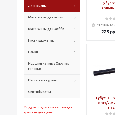
Тубус 3
Аксессуары
школьны
Материалы для лепки
Уточняйте 
Материалы для Хобби
225
ру
Кисти школьные
Рамки
Изделия из гипса (бюсты/
головы)
Паста текстурная
Сертификаты
Тубус ПТ-3
6*41/70с
Модуль подписки в настоящее
СТ
время недоступен.