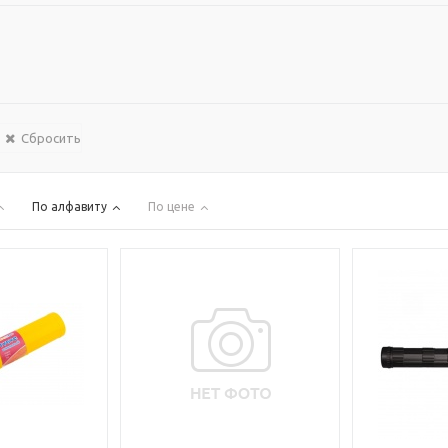
Сбросить
По алфавиту
По цене