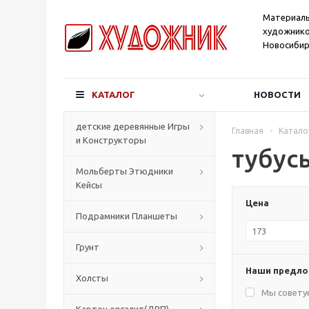
Материал
художнико
Новосибир
КАТАЛОГ
НОВОСТИ
детские деревянные Игры
Главная
-
Катало
и Конструкторы
тубус
Мольберты Этюдники
Кейсы
Цена
Подрамники Планшеты
Грунт
Наши предл
Холсты
Мы совету