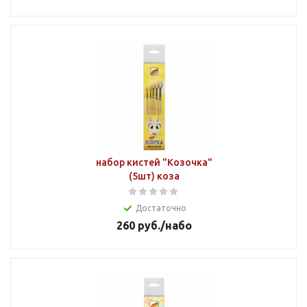
набор кистей "Козочка"
(5шт) коза
Достаточно
260
руб.
/набо