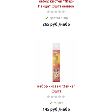
набор кистей "Жар-
Птица" (3шт) нейлон
Достаточно
265
руб.
/набо
набор кистей "Зайка"
(3шт)
Много
145
руб.
/набо