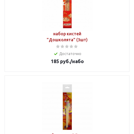
набор кистей
"Дошколята" (3шт)
Достаточно
185
руб.
/набо