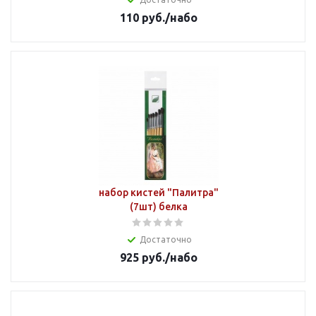
110
руб.
/набо
набор кистей "Палитра"
(7шт) белка
Достаточно
925
руб.
/набо