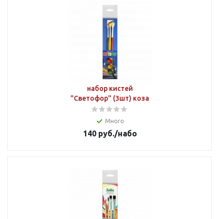
набор кистей
"Светофор" (3шт) коза
Много
140
руб.
/набо