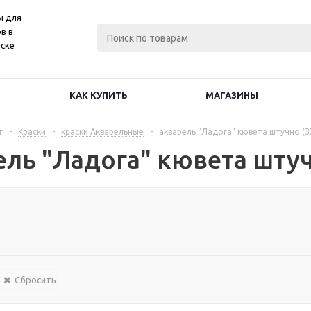
ы для
в в
ске
КАК КУПИТЬ
МАГАЗИНЫ
г
-
Краски
-
краски Акварельные
-
акварель "Ладога" кювета штучно (З
ель "Ладога" кювета штуч
Сбросить