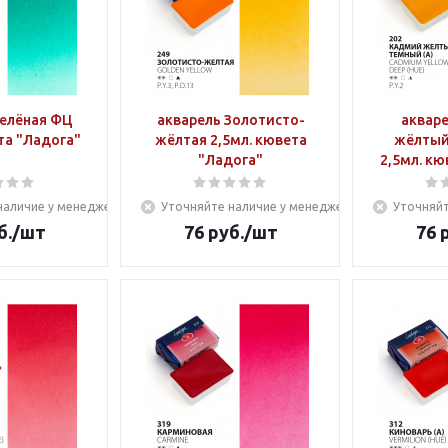
Зелёная ФЦ
акварель Золотисто-
аквар
та "Ладога"
жёлтая 2,5мл. кювета
жёлтый
"Ладога"
2,5мл. кю
наличие у менеджера
Уточняйте наличие у менеджера
Уточняйт
б.
/шт
76
руб.
/шт
76
р