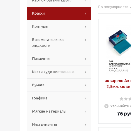
Картон оргалит(ДВП)
По популярности
Краски
Контуры
Вспомогательные
жидкости
Пигменты
Кисти художественные
акварель Ак
Бумага
2,5мл. кюве
Графика
Уточняйте 
Мягкие материалы
76
ру
Инструменты