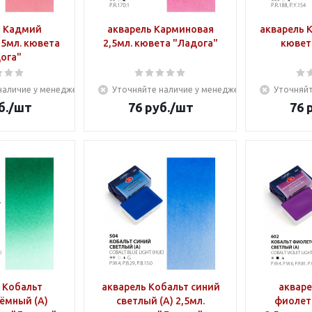
ь Кадмий
акварель Карминовая
акварель К
,5мл. кювета
2,5мл. кювета "Ладога"
кювет
ога"
наличие у менеджера
Уточняйте наличие у менеджера
Уточняйт
б.
/шт
76
руб.
/шт
76
р
 Кобальт
акварель Кобальт синий
акваре
ёмный (А)
светлый (А) 2,5мл.
фиолет 