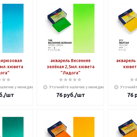
Бирюзовая
акварель Весенняя
акварель 
5мл. кювета
зелёная 2,5мл. кювета
кювет
ога"
"Ладога"
наличие у менеджера
Уточняйте наличие у менеджера
Уточняйт
б.
/шт
76
руб.
/шт
76
р