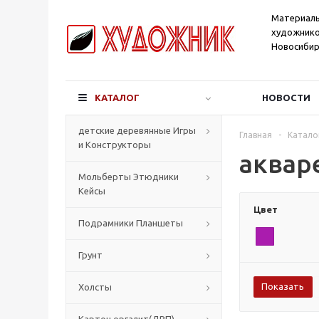
Материал
художнико
Новосибир
КАТАЛОГ
НОВОСТИ
детские деревянные Игры
Главная
-
Катало
и Конструкторы
аквар
Мольберты Этюдники
Кейсы
Цвет
Подрамники Планшеты
Грунт
Холсты