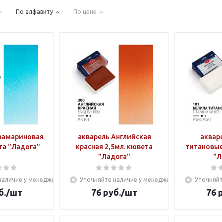
По алфавиту
По цене
вамариновая
акварель Английская
аквар
та "Ладога"
красная 2,5мл. кювета
титановые
"Ладога"
"Л
наличие у менеджера
Уточняйте наличие у менеджера
Уточняйт
б.
/шт
76
руб.
/шт
76
р