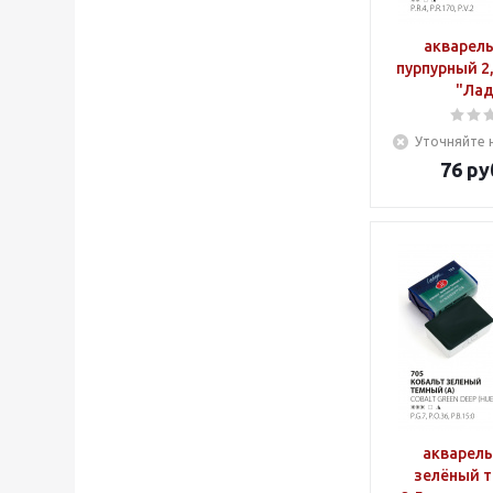
акварел
пурпурный 2
"Лад
Уточняйте 
76
ру
акварель
зелёный т