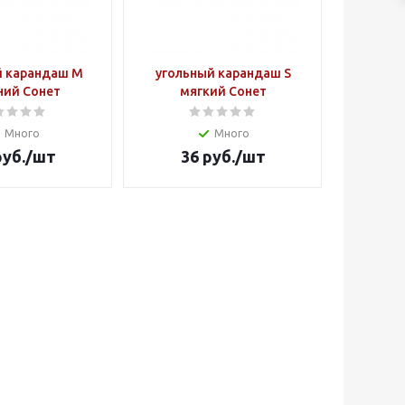
й карандаш M
угольный карандаш S
ний Сонет
мягкий Сонет
Много
Много
уб.
/шт
36
руб.
/шт