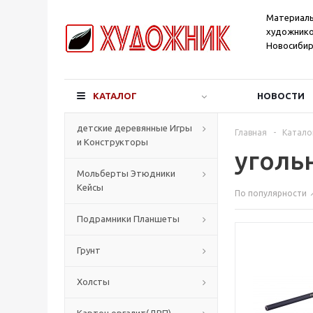
Материал
художнико
Новосибир
КАТАЛОГ
НОВОСТИ
детские деревянные Игры
Главная
-
Катало
и Конструкторы
уголь
Мольберты Этюдники
Кейсы
По популярности
Подрамники Планшеты
Грунт
Холсты