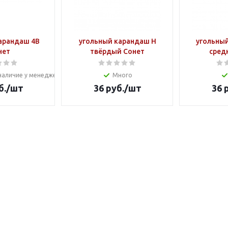
арандаш 4B
угольный карандаш H
угольны
нет
твёрдый Сонет
сред
наличие у менеджера
Много
б.
/шт
36
руб.
/шт
36
р