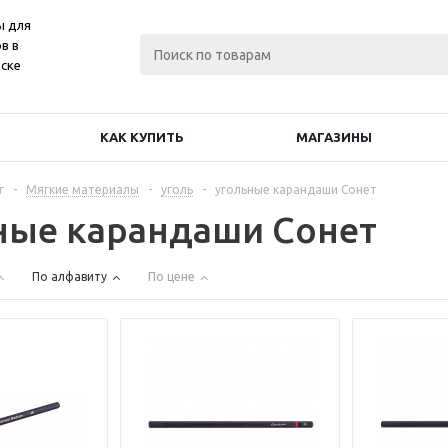
ы для
в в
ске
КАК КУПИТЬ
МАГАЗИНЫ
г
-
Мягкие материалы
-
уголь
-
угольные карандаши Сонет
ные карандаши Сонет
По алфавиту
По цене