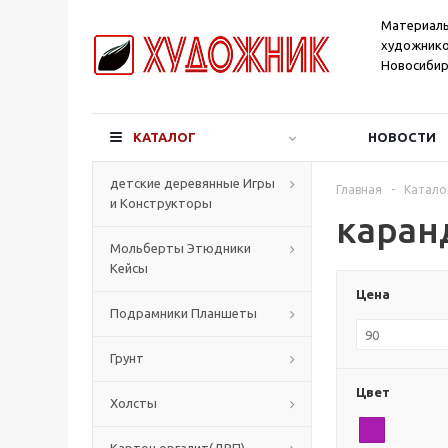
Материал
художнико
Новосибир
КАТАЛОГ
НОВОСТИ
детские деревянные Игры
Главная
-
Катало
и Конструкторы
каран
Мольберты Этюдники
Кейсы
Цена
Подрамники Планшеты
Грунт
Цвет
Холсты