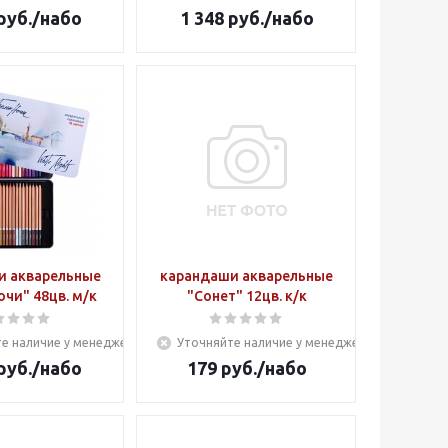
руб.
/набо
1 348
руб.
/набо
и акварельные
карандаши акварельные
чи" 48цв. м/к
"Сонет" 12цв. к/к
е наличие у менеджера
Уточняйте наличие у менеджера
руб.
/набо
179
руб.
/набо