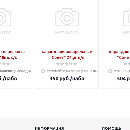
акварельные
карандаши акварельные
карандаш
18цв. к/к
"Сонет" 24цв. к/к
"Сонет
наличие у менеджера
Уточняйте наличие у менеджера
Уточняйт
.
/набо
350
руб.
/набо
504
р
ИНФОРМАЦИЯ
ПОМОЩЬ