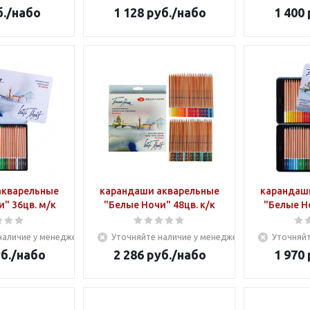
.
/набо
1 128
руб.
/набо
1 400
акварельные
карандаши акварельные
карандаш
" 36цв. м/к
"Белые Ночи" 48цв. к/к
"Белые Но
наличие у менеджера
Уточняйте наличие у менеджера
Уточняйт
б.
/набо
2 286
руб.
/набо
1 970