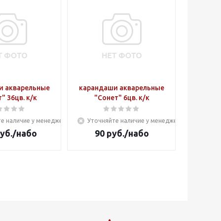
и акварельные
карандаши акварельные
" 36цв. к/к
"Сонет" 6цв. к/к
е наличие у менеджера
Уточняйте наличие у менеджера
уб.
/набо
90
руб.
/набо