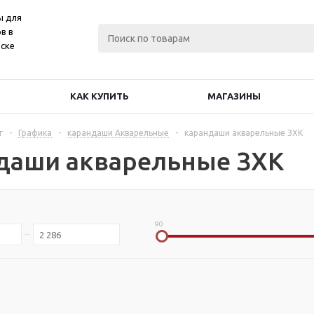
ы для
в в
ске
КАК КУПИТЬ
МАГАЗИНЫ
г
-
Графика
-
карандаши Акварельные
-
карандаши акварельные ЗХК
даши акварельные ЗХК
90