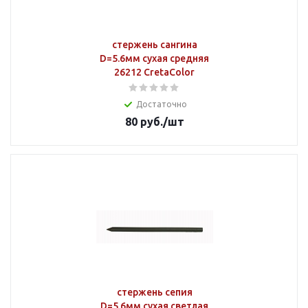
стержень сангина
D=5.6мм сухая средняя
26212 CretaColor
Достаточно
80
руб.
/шт
стержень сепия
D=5.6мм сухая светлая