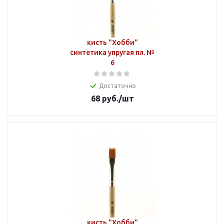
кисть "Хобби"
синтетика упругая пл. №
6
Достаточно
68
руб.
/шт
кисть "Хобби"