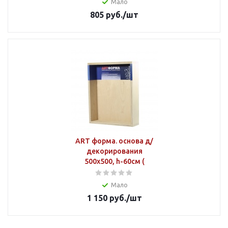
Мало
805
руб.
/шт
ART форма. основа д/
декорирования
500х500, h-60см (
Мало
1 150
руб.
/шт