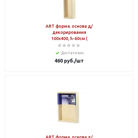
ART форма. основа д/
декорирования
100х400, h-60см (
Достаточно
460
руб.
/шт
ART форма. основа д/