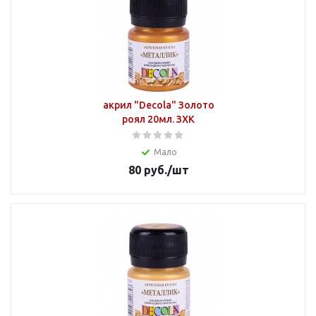
акрил "Decola" Золото
роял 20мл. ЗХК
Мало
80
руб.
/шт