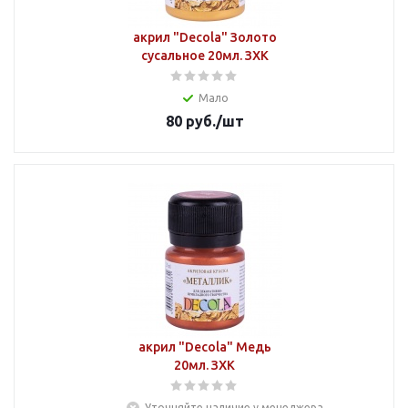
акрил "Decola" Золото
сусальное 20мл. ЗХК
Мало
80
руб.
/шт
акрил "Decola" Медь
20мл. ЗХК
Уточняйте наличие у менеджера