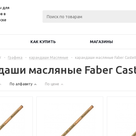
ы для
в в
ске
КАК КУПИТЬ
МАГАЗИНЫ
г
-
Графика
-
карандаши Масляные
-
карандаши масляные Faber CasteII
даши масляные Faber Cast
По алфавиту
По цене