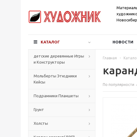
Материал
художнико
Новосибир
КАТАЛОГ
НОВОСТИ
детские деревянные Игры
Главная
-
Катало
и Конструкторы
каран
Мольберты Этюдники
Кейсы
По популярности
Подрамники Планшеты
Грунт
Холсты