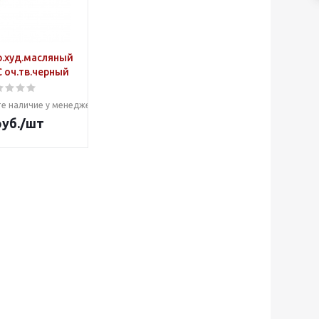
р.худ.масляный
C оч.тв.черный
е наличие у менеджера
уб.
/шт