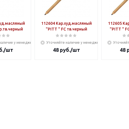
худ.масляный
112604 Кар.худ.масляный
112605 Ка
ср.тв.черный
"PITT " FC тв.черный
"PITT " F
наличие у менеджера
Уточняйте наличие у менеджера
Уточняйт
б.
/шт
48
руб.
/шт
48
р