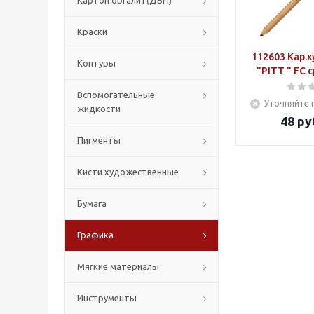
Картон оргалит(ДВП)
Краски
112603 Кар.
Контуры
"PITT " FC 
Вспомогательные
Уточняйте 
жидкости
48
ру
Пигменты
Кисти художественные
Бумага
Графика
Мягкие материалы
Инструменты