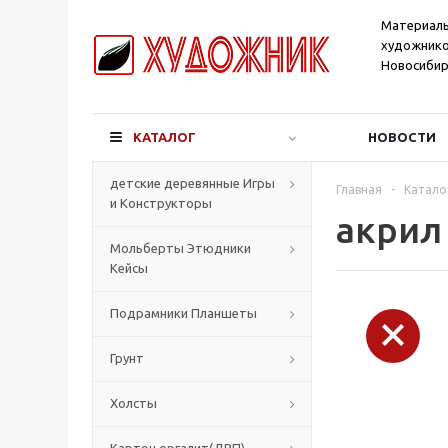
Материал
художнико
Новосибир
КАТАЛОГ
НОВОСТИ
детские деревянные Игры
Главная
-
Катало
и Конструкторы
акрил 
Мольберты Этюдники
Кейсы
Подрамники Планшеты
Грунт
Холсты