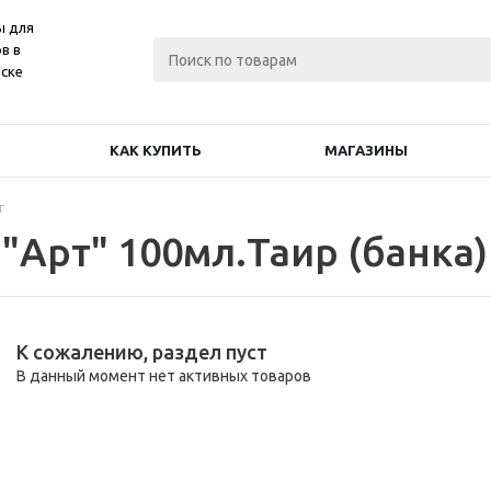
ы для
в в
ске
КАК КУПИТЬ
МАГАЗИНЫ
г
"Арт" 100мл.Таир (банка)
К сожалению, раздел пуст
В данный момент нет активных товаров