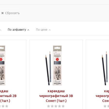
Сбросить
По алфавиту
По цене
ндаш
карандаш
ка
фитный 2B
чернографитный 3B
черног
(1шт.)
Сонет (1шт.)
Сон