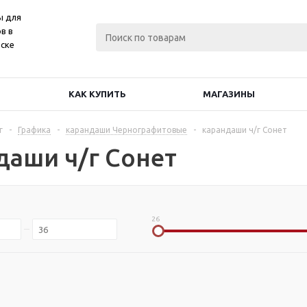
ы для
в в
ске
КАК КУПИТЬ
МАГАЗИНЫ
г
-
Графика
-
карандаши Чернографитовые
-
карандаши ч/г Сонет
даши ч/г Сонет
26