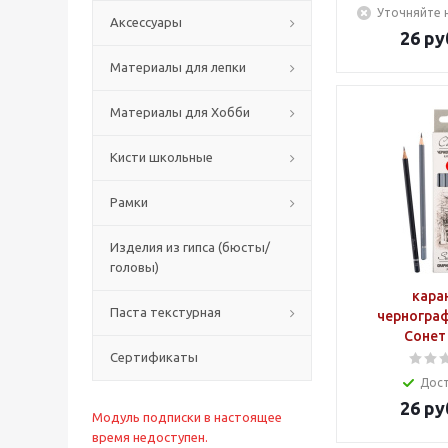
Уточняйте 
Аксессуары
26
ру
Материалы для лепки
Материалы для Хобби
Кисти школьные
Рамки
Изделия из гипса (бюсты/
головы)
кара
Паста текстурная
черногра
Сонет 
Сертификаты
Дос
26
ру
Модуль подписки в настоящее
время недоступен.