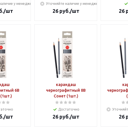
наличие у менеджера
Уточняйте наличие у менеджера
б.
/шт
26
руб.
/шт
26
р
ндаш
карандаш
ка
фитный 6B
чернографитный 8B
чернограф
(1шт.)
Сонет (1шт.)
таточно
Достаточно
Уточняйт
б.
/шт
26
руб.
/шт
26
р