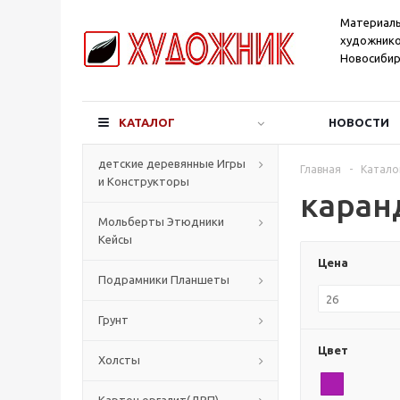
Материал
художнико
Новосибир
КАТАЛОГ
НОВОСТИ
детские деревянные Игры
Главная
-
Катало
и Конструкторы
каран
Мольберты Этюдники
Кейсы
Цена
Подрамники Планшеты
Грунт
Цвет
Холсты