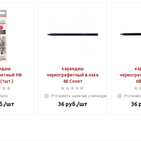
ндаш
карандаш
ка
фитный HB
чернографитный в лаке
черногра
(1шт.)
4В Сонет
6В
Мало
Уточняйте наличие у менеджера
Уточняйт
б.
/шт
36
руб.
/шт
36
р