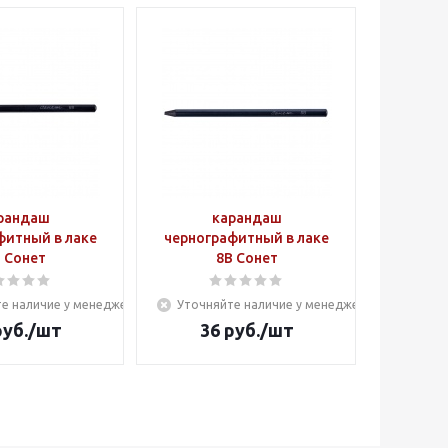
рандаш
карандаш
фитный в лаке
чернографитный в лаке
 Сонет
8В Сонет
е наличие у менеджера
Уточняйте наличие у менеджера
уб.
/шт
36
руб.
/шт