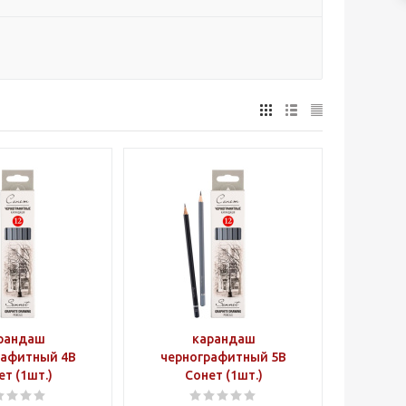
рандаш
карандаш
рафитный 4B
чернографитный 5B
ет (1шт.)
Сонет (1шт.)