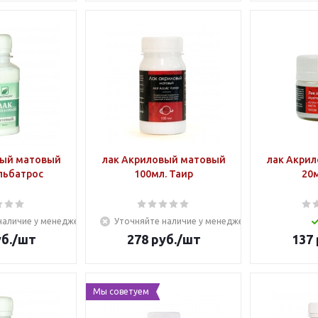
вый матовый
лак Акриловый матовый
лак Акри
льбатрос
100мл. Таир
20м
наличие у менеджера
Уточняйте наличие у менеджера
б.
/шт
278
руб.
/шт
137
Мы советуем