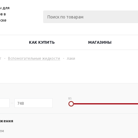
ы для
в в
ске
КАК КУПИТЬ
МАГАЗИНЫ
г
-
Вспомогательные жидкости
-
лаки
85
ожения
ем