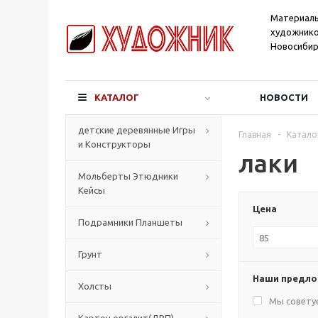
Материал
художнико
Новосибир
КАТАЛОГ
НОВОСТИ
детские деревянные Игры
Главная
-
Катало
и Конструкторы
лаки
Мольберты Этюдники
Кейсы
Цена
Подрамники Планшеты
Грунт
Наши предл
Холсты
Мы совету