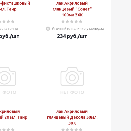
л-фисташковый
лак Акриловый
мл. Таир
глянцевый "Сонет"
100мл ЗХК
остаточно
Уточняйте наличие у менеджера
руб.
/шт
234
руб.
/шт
Акриловый
лак Акриловый
й 20 мл. Таир
глянцевый Декола 50мл.
ЗХК