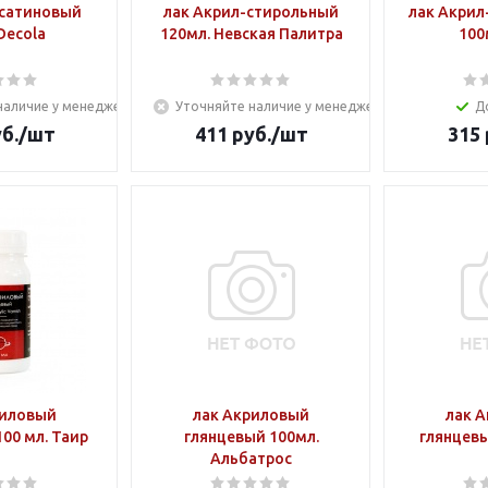
-сатиновый
лак Акрил-стирольный
лак Акри
Decola
120мл. Невская Палитра
100
наличие у менеджера
Уточняйте наличие у менеджера
Д
б.
/шт
411
руб.
/шт
315
риловый
лак Акриловый
лак 
00 мл. Таир
глянцевый 100мл.
глянцевы
Альбатрос