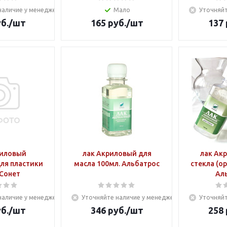
наличие у менеджера
Мало
Уточняйт
б.
/шт
165
руб.
/шт
137
риловый
лак Акриловый для
лак Ак
ля пластики
масла 100мл. Альбатрос
стекла (о
 Сонет
Ал
наличие у менеджера
Уточняйте наличие у менеджера
Уточняйт
б.
/шт
346
руб.
/шт
258