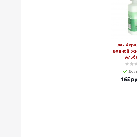
лак Акри
водной осн
Альб
Дос
165
ру