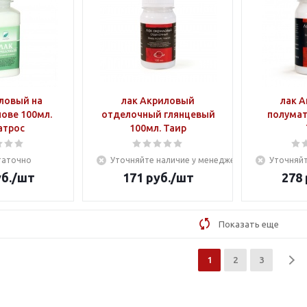
ловый на
лак Акриловый
лак 
ове 100мл.
отделочный глянцевый
полумат
атрос
100мл. Таир
таточно
Уточняйте наличие у менеджера
Уточняйт
б.
/шт
171
руб.
/шт
278
Показать еще
1
2
3