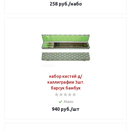
258
руб.
/набо
набор кистей д/
каллиграфии 3шт.
барсук бамбук
Мало
940
руб.
/шт