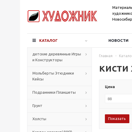
Материал
художнико
Новосибир
КАТАЛОГ
НОВОСТИ
детские деревянные Игры
Главная
-
Катало
и Конструкторы
кисти
Мольберты Этюдники
Кейсы
Цена
Подрамники Планшеты
Грунт
Холсты