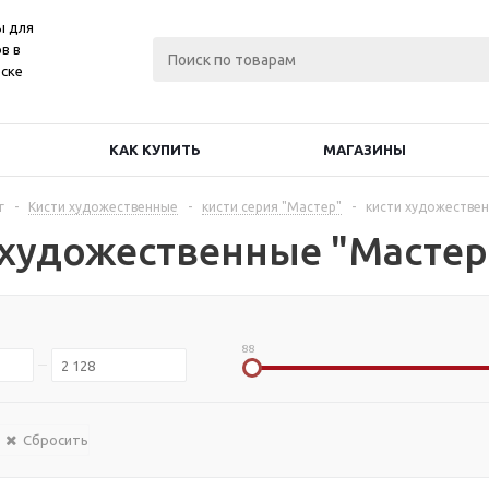
ы для
в в
ске
КАК КУПИТЬ
МАГАЗИНЫ
г
-
Кисти художественные
-
кисти серия "Мастер"
-
кисти художествен
 художественные "Мастер
88
Сбросить