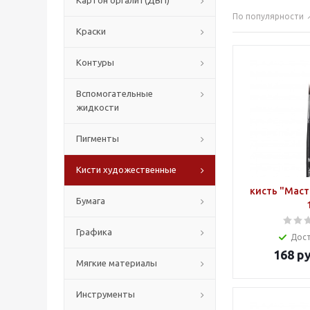
Картон оргалит(ДВП)
По популярности
Краски
Контуры
Вспомогательные
жидкости
Пигменты
Кисти художественные
кисть "Маст
Бумага
Графика
Дос
168
ру
Мягкие материалы
Инструменты