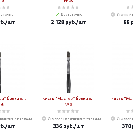
15
№20
таточно
Достаточно
Уточняйт
б.
/шт
2 128
руб.
/шт
88
р
р" белка пл.
кисть "Мастер" белка пл.
кисть "Мас
 6
№ 8
наличие у менеджера
Уточняйте наличие у менеджера
Уточняйт
б.
/шт
336
руб.
/шт
378