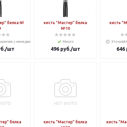
ер" белка №
кисть "Мастер" белка
кисть "М
9
№10
наличие у менеджера
Много
Уточняйт
б.
/шт
496
руб.
/шт
646
тер" белка
кисть "Мастер" белка
кисть "Мас