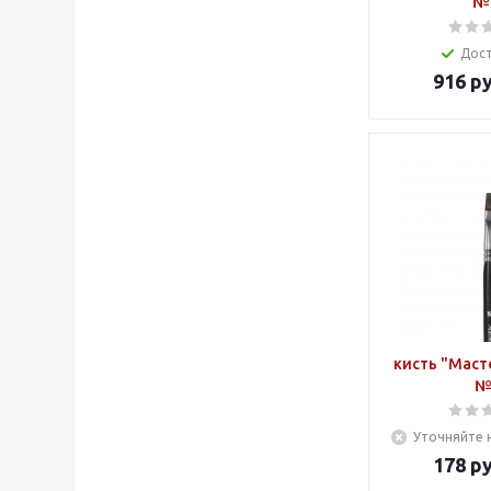
№
Дос
916
ру
кисть "Масте
№
Уточняйте 
178
ру