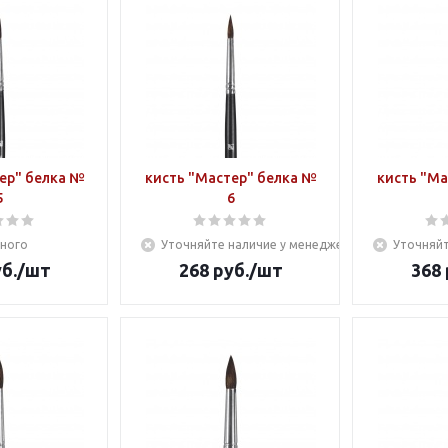
ер" белка №
кисть "Мастер" белка №
кисть "Ма
5
6
ного
Уточняйте наличие у менеджера
Уточняйт
б.
/шт
268
руб.
/шт
368