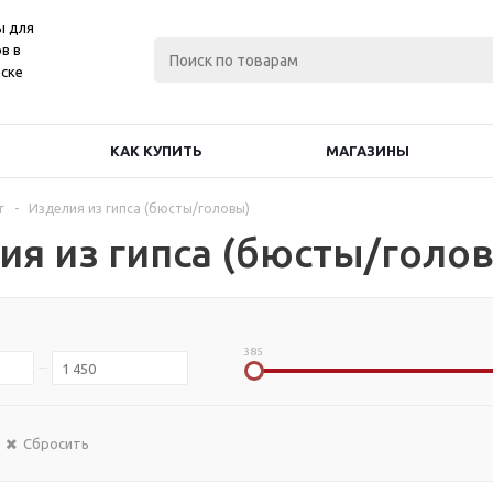
ы для
в в
ске
КАК КУПИТЬ
МАГАЗИНЫ
г
-
Изделия из гипса (бюсты/головы)
ия из гипса (бюсты/голо
385
Сбросить