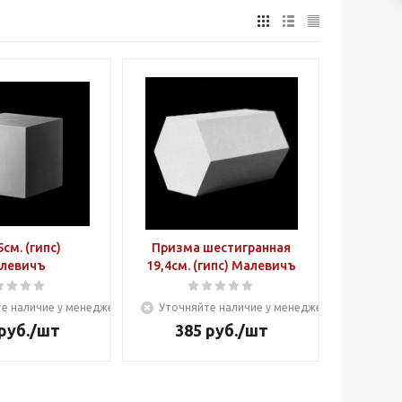
5см. (гипс)
Призма шестигранная
левичъ
19,4см. (гипс) Малевичъ
е наличие у менеджера
Уточняйте наличие у менеджера
руб.
/шт
385
руб.
/шт