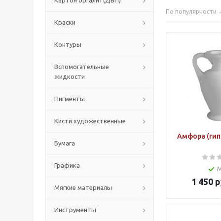
Картон оргалит(ДВП)
По популярности
Краски
Контуры
Вспомогательные
жидкости
Пигменты
Кисти художественные
Амфора (гип
Бумага
Графика
1 450
р
Мягкие материалы
Инструменты