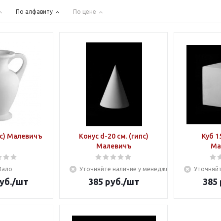
По алфавиту
По цене
с) Малевичъ
Конус d-20 см. (гипс)
Куб 1
Малевичъ
Ма
Мало
Уточняйте наличие у менеджера
Уточняйт
уб.
/шт
385
руб.
/шт
385