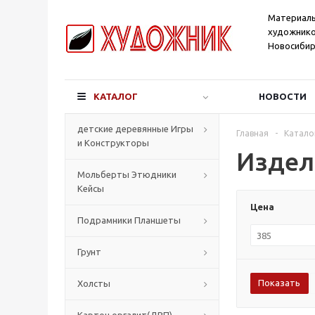
Материал
художнико
Новосибир
КАТАЛОГ
НОВОСТИ
детские деревянные Игры
Главная
-
Катало
и Конструкторы
Издел
Мольберты Этюдники
Кейсы
Цена
Подрамники Планшеты
Грунт
Холсты