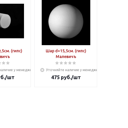
5см. (гипс)
Шар d=15,5см. (гипс)
вичъ
Малевичъ
наличие у менеджера
Уточняйте наличие у менеджера
б.
/шт
475
руб.
/шт