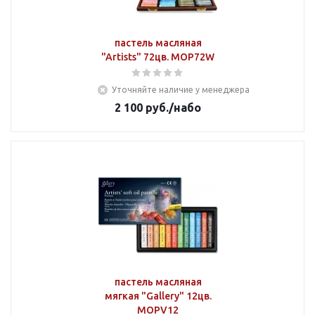
пастель масляная
"Artists" 72цв. MOP72W
Уточняйте наличие у менеджера
2 100
руб.
/набо
пастель масляная
мягкая "Gallery" 12цв.
MOPV12