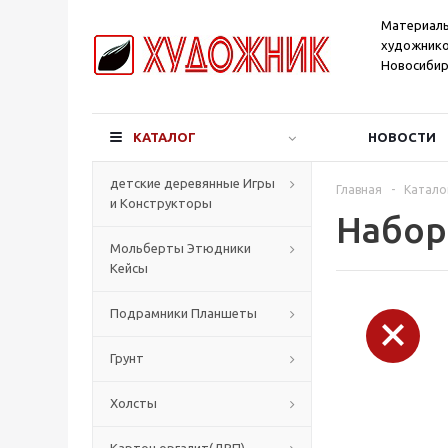
Материал
художнико
Новосибир
КАТАЛОГ
НОВОСТИ
детские деревянные Игры
Главная
-
Катало
и Конструкторы
Набор
Мольберты Этюдники
Кейсы
Подрамники Планшеты
Грунт
Холсты