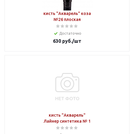
кисть "Акварель" коза
№26 плоская
Достаточно
630
руб.
/шт
кисть "Акварель"
Лайнер синтетика № 1