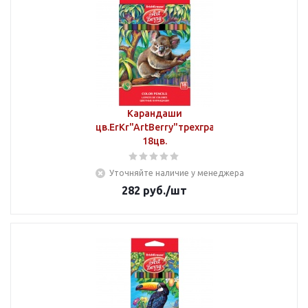
Карандаши
цв.ErKr"ArtBerry"трехгранные
18цв.
Уточняйте наличие у менеджера
282
руб.
/шт