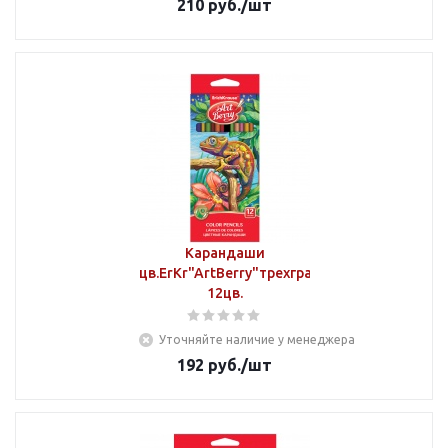
210
руб.
/шт
Карандаши
цв.ErKr"ArtBerry"трехгранные
12цв.
Уточняйте наличие у менеджера
192
руб.
/шт