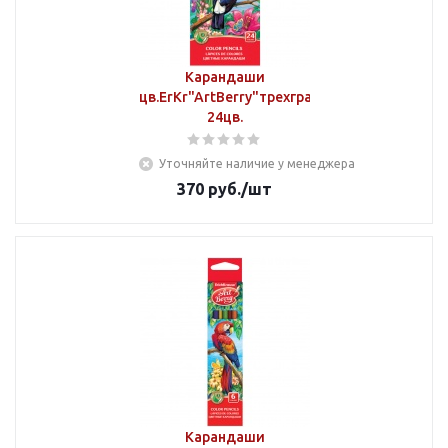
Карандаши
цв.ErKr"ArtBerry"трехгранные
24цв.
Уточняйте наличие у менеджера
370
руб.
/шт
Карандаши