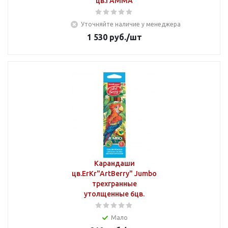
цв.ГАММА
Уточняйте наличие у менеджера
1 530
руб.
/шт
Карандаши
цв.ErKr"ArtBerry" Jumbo
трехгранные
утолщенные 6цв.
Мало