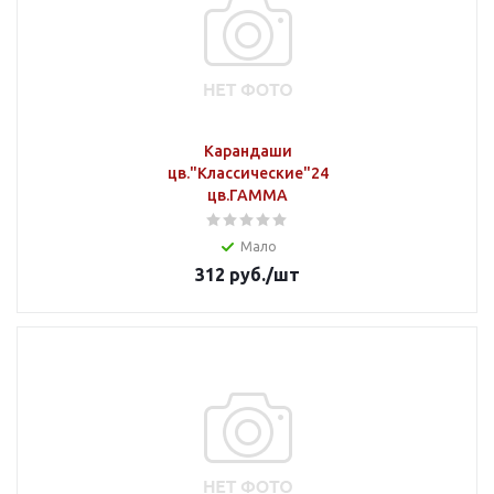
Карандаши
цв."Классические"24
цв.ГАММА
Мало
312
руб.
/шт