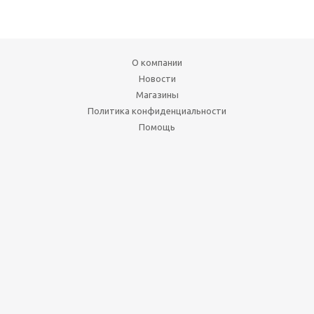
О компании
Новости
Магазины
Политика конфиденциальности
Помощь
Условия оплаты
Условия доставки
Вопрос-ответ
Мы в социальных сетях:
1999-2026 © Художник
г. Новосибирск