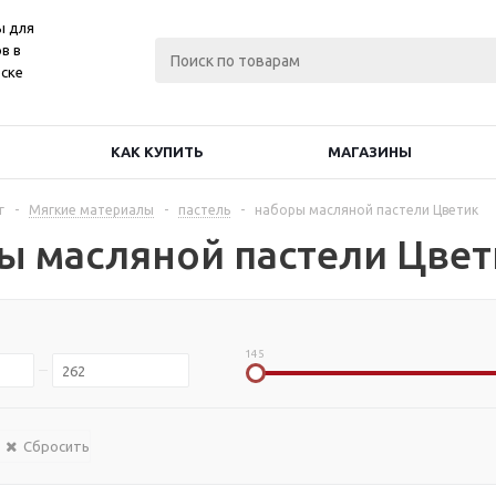
ы для
в в
ске
КАК КУПИТЬ
МАГАЗИНЫ
г
-
Мягкие материалы
-
пастель
-
наборы масляной пастели Цветик
ы масляной пастели Цвет
145
Сбросить