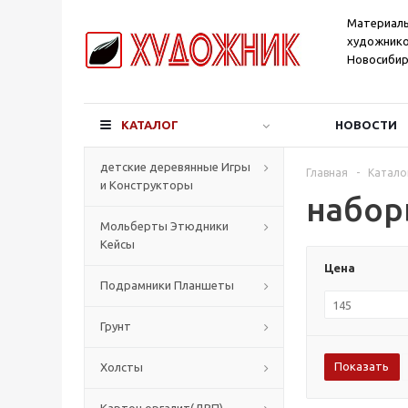
Материал
художнико
Новосибир
КАТАЛОГ
НОВОСТИ
детские деревянные Игры
Главная
-
Катало
и Конструкторы
набор
Мольберты Этюдники
Кейсы
Цена
Подрамники Планшеты
Грунт
Холсты