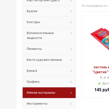
Картон оргалит(ДВП)
По популярности
Краски
Контуры
Вспомогательные
жидкости
Пигменты
Кисти художественные
пастель 
Бумага
"Цветик" 
Графика
Дос
145
руб
Мягкие материалы
Инструменты