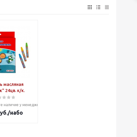
ь масляная
" 24цв. к/к.
е наличие у менеджера
уб.
/набо