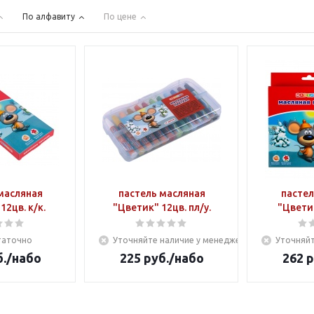
По алфавиту
По цене
масляная
пастель масляная
пастел
12цв. к/к.
"Цветик" 12цв. пл/у.
"Цветик
таточно
Уточняйте наличие у менеджера
Уточняйт
.
/набо
225
руб.
/набо
262
р