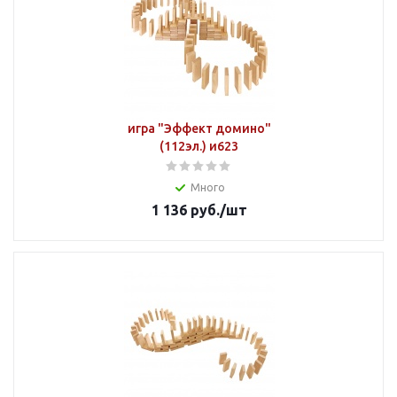
игра "Эффект домино"
(112эл.) и623
Много
1 136
руб.
/шт