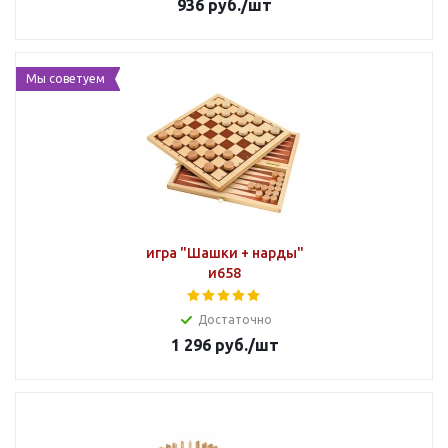
936
руб.
/шт
Мы советуем
игра "Шашки + нарды"
и658
Достаточно
1 296
руб.
/шт