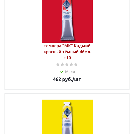
темпера "МК" Кадмий
красный тёмный 46мл.
т10
Мало
462
руб.
/шт