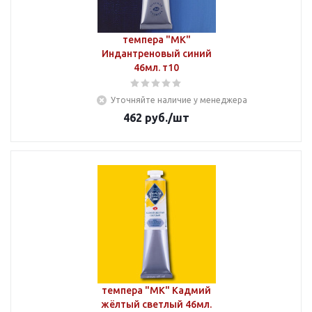
темпера "МК"
Индантреновый синий
46мл. т10
Уточняйте наличие у менеджера
462
руб.
/шт
темпера "МК" Кадмий
жёлтый светлый 46мл.