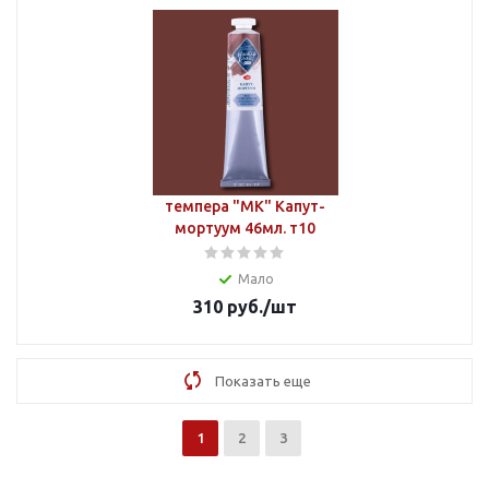
темпера "МК" Капут-
мортуум 46мл. т10
Мало
310
руб.
/шт
Показать еще
1
2
3