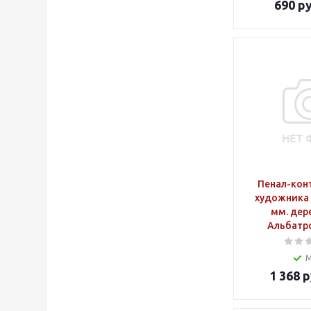
690
ру
Пенал-кон
художника 
мм. дер
Альбатр
1 368
р