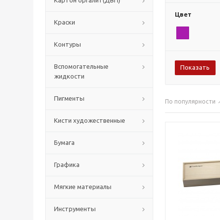
Картон оргалит(ДВП)
Цвет
Краски
Контуры
Вспомогательные
жидкости
Пигменты
По популярности
Кисти художественные
Бумага
Графика
Мягкие материалы
Инструменты