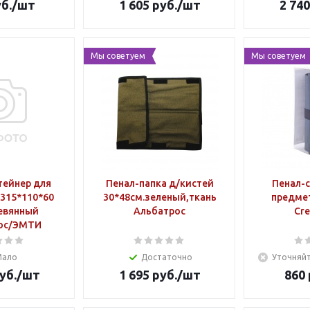
б.
/шт
1 605
руб.
/шт
2 740
Мы советуем
Мы советуем
тейнер для
Пенал-папка д/кистей
Пенал-с
315*110*60
30*48см.зеленый,ткань
предмет
евянный
Альбатрос
Cre
ос/ЭМТИ
Мало
Достаточно
Уточняйт
уб.
/шт
1 695
руб.
/шт
860