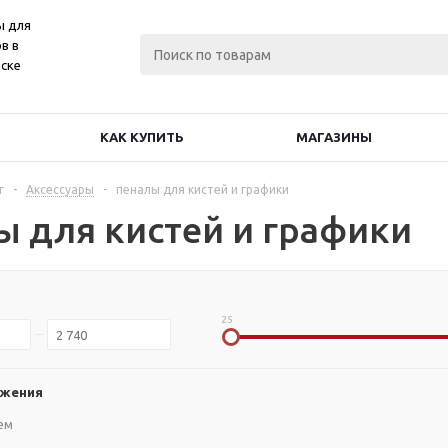
ы для
в в
ске
КАК КУПИТЬ
МАГАЗИНЫ
г
-
Аксессуары
-
пеналы для кистей и графики
ы для кистей и графики
25
ожения
ем