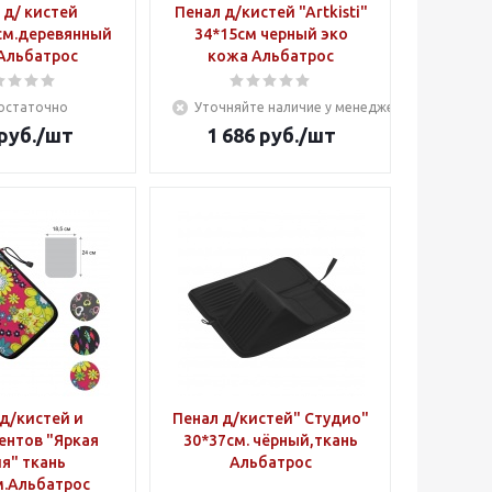
 д/ кистей
Пенал д/кистей "Artkisti"
7см.деревянный
34*15см черный эко
 Альбатрос
кожа Альбатрос
остаточно
Уточняйте наличие у менеджера
руб.
/шт
1 686
руб.
/шт
д/кистей и
Пенал д/кистей" Студио"
ентов "Яркая
30*37см. чёрный,ткань
я" ткань
Альбатрос
м.Альбатрос