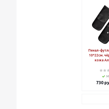
Пенал-футл
10*22см. чё
кожа Ал
М
730
ру