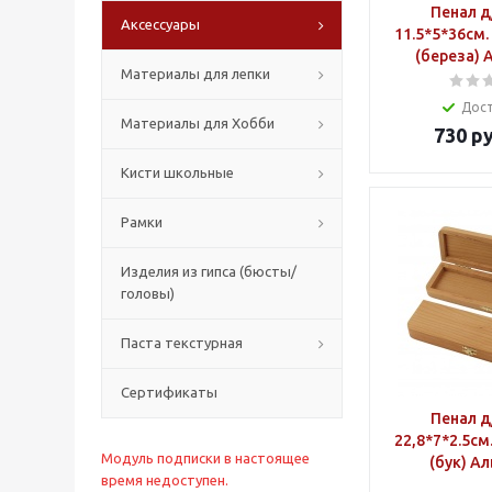
Пенал д/кистей
Аксессуары
11.5*5*36см
(береза) 
Материалы для лепки
Дос
Материалы для Хобби
730
ру
Кисти школьные
Рамки
Изделия из гипса (бюсты/
головы)
Паста текстурная
Сертификаты
Пенал д
22,8*7*2.5с
Модуль подписки в настоящее
(бук) А
время недоступен.