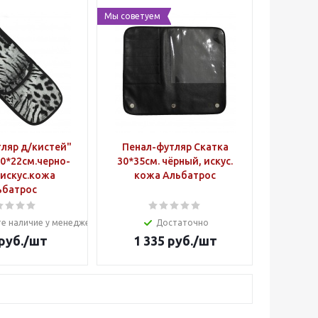
Мы советуем
ляр д/кистей"
Пенал-футляр Скатка
0*22см.черно-
30*35см. чёрный, искус.
искус.кожа
кожа Альбатрос
ьбатрос
е наличие у менеджера
Достаточно
руб.
/шт
1 335
руб.
/шт