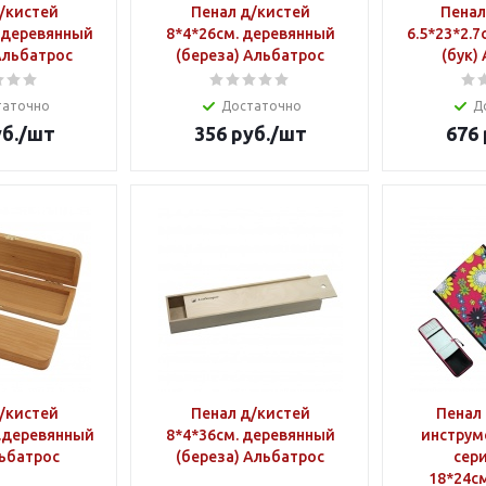
Пенал д/кистей
Пенал
. деревянный
8*4*26см. деревянный
6.5*23*2.
Альбатрос
(береза) Альбатрос
(бук)
таточно
Достаточно
Д
б.
/шт
356
руб.
/шт
676
/кистей
Пенал д/кистей
Пенал 
м.деревянный
8*4*36см. деревянный
инструм
льбатрос
(береза) Альбатрос
сери
18*24с