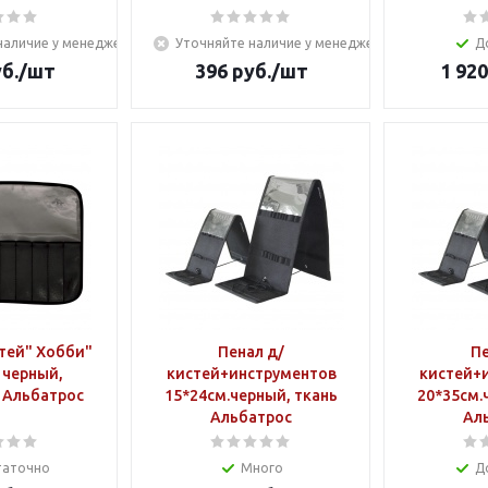
наличие у менеджера
Уточняйте наличие у менеджера
Д
б.
/шт
396
руб.
/шт
1 920
тей" Хобби"
Пенал д/
Пе
 черный,
кистей+инструментов
кистей+
 Альбатрос
15*24см.черный, ткань
20*35см.
Альбатрос
Ал
таточно
Много
Д