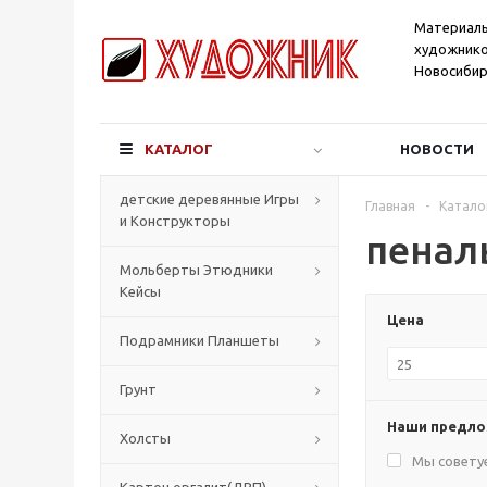
Материал
художнико
Новосибир
КАТАЛОГ
НОВОСТИ
детские деревянные Игры
Главная
-
Катало
и Конструкторы
пенал
Мольберты Этюдники
Кейсы
Цена
Подрамники Планшеты
Грунт
Наши предл
Холсты
Мы совету