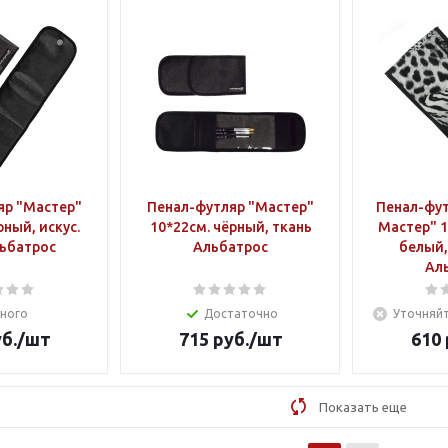
яр "Мастер"
Пенал-футляр "Мастер"
Пенал-фут
рный, искус.
10*22см. чёрный, ткань
Мастер" 1
ьбатрос
Альбатрос
белый,
Ал
ного
Достаточно
Уточняйт
б.
/шт
715
руб.
/шт
610
Показать еще