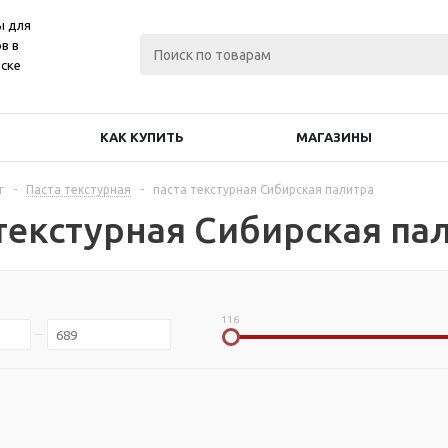
ы для
в в
ске
КАК КУПИТЬ
МАГАЗИНЫ
г
-
Паста текстурная
-
паста текстурная Сибирская палитра
 текстурная Сибирская па
116