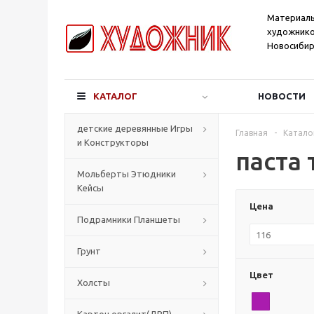
Материал
художнико
Новосибир
КАТАЛОГ
НОВОСТИ
детские деревянные Игры
Главная
-
Катало
и Конструкторы
паста
Мольберты Этюдники
Кейсы
Цена
Подрамники Планшеты
Грунт
Цвет
Холсты