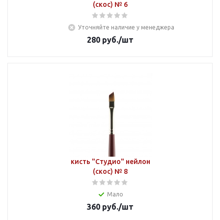
(скос) № 6
Уточняйте наличие у менеджера
280
руб.
/шт
кисть "Студио" нейлон
(скос) № 8
Мало
360
руб.
/шт