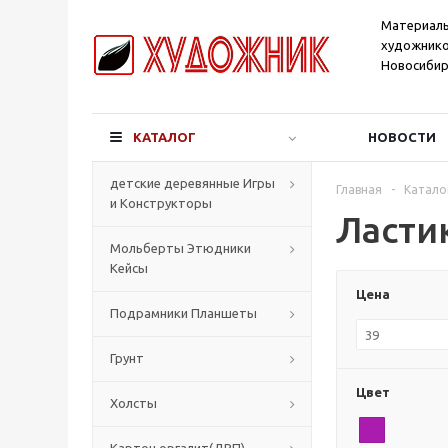
Материал
художнико
Новосибир
КАТАЛОГ
НОВОСТИ
детские деревянные Игры
Главная
-
Катало
и Конструкторы
Ласти
Мольберты Этюдники
Кейсы
Цена
Подрамники Планшеты
Грунт
Цвет
Холсты