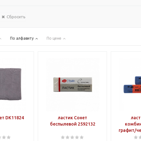
Сбросить
По алфавиту
По цене
ет DK11824
ластик Сонет
ласт
беспылевой 2592132
комби
графит/че