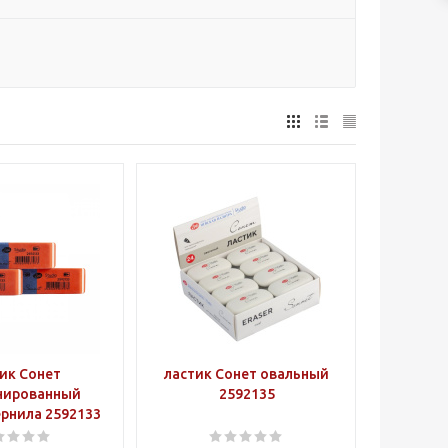
ик Сонет
ластик Сонет овальный
нированный
2592135
рнила 2592133