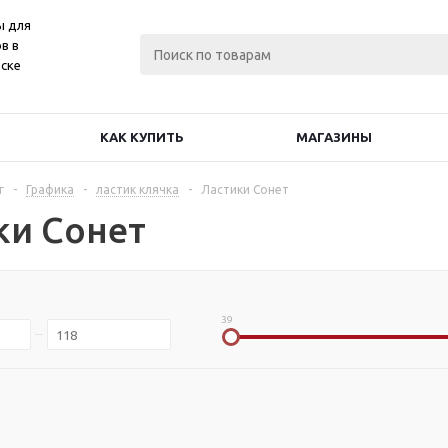
ы для
в в
ске
КАК КУПИТЬ
МАГАЗИНЫ
г
-
Графика
-
ластик клячка
-
Ластики Сонет
ки Сонет
39