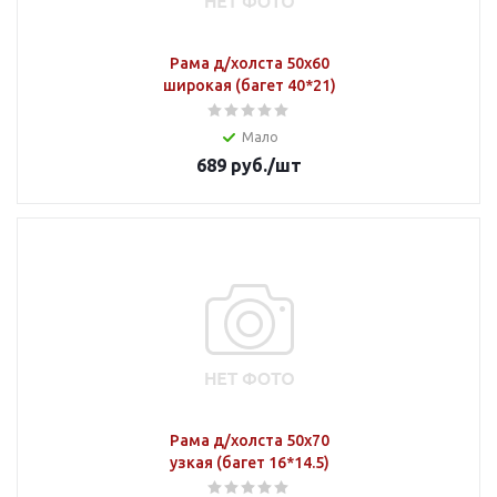
Рама д/холста 50х60
широкая (багет 40*21)
Мало
689
руб.
/шт
Рама д/холста 50х70
узкая (багет 16*14.5)