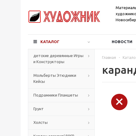
Материал
художнико
Новосибир
КАТАЛОГ
НОВОСТИ
детские деревянные Игры
Главная
-
Катало
и Конструкторы
каран
Мольберты Этюдники
Кейсы
Подрамники Планшеты
Грунт
Холсты